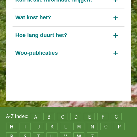
Wat kost het?
Hoe lang duurt het?
Woo-publicaties
A-Z Index:
A
B
C
D
E
F
G
H
I
J
K
L
M
N
O
P
R
S
T
U
V
W
Z