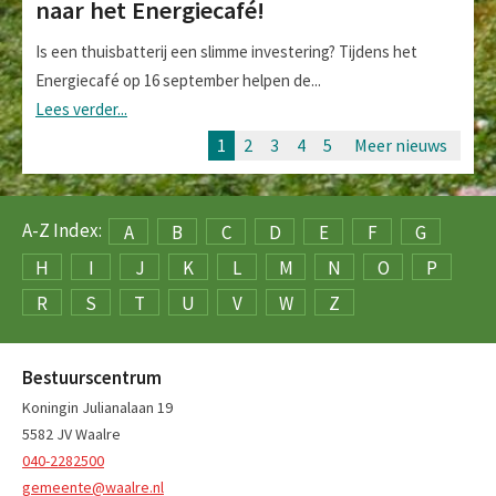
naar het Energiecafé!
Is een thuisbatterij een slimme investering? Tijdens het
Energiecafé op 16 september helpen de...
Lees verder...
1
2
3
4
5
Meer nieuws
A-Z Index:
A
B
C
D
E
F
G
H
I
J
K
L
M
N
O
P
R
S
T
U
V
W
Z
Bestuurscentrum
Koningin Julianalaan 19
5582 JV Waalre
040-2282500
gemeente@waalre.nl