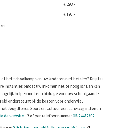
€ 298,-
€ 195,-
ari.
 of het schoolkamp van uw kinderen niet betalen? Krijgt u
e instanties omdat uw inkomen net te hoog is? Dan kan
 mogelijk helpen met een bijdrage voor uw schoolgaande
ergeld ondersteunt bij de kosten voor onderwijs,
r het Jeugdfonds Sport en Cultuur een aanvraag indienen
via de website
of per telefoonnummer
06-24452302
site van
Stichting Leergeld Valkenswaard/Waalre
.