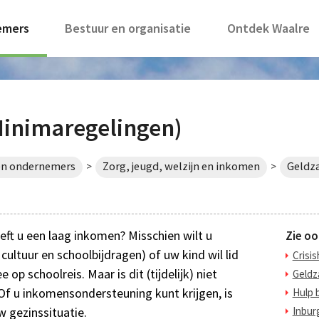
emers
Bestuur en organisatie
Ontdek Waalre
inimaregelingen)
en ondernemers
Zorg, jeugd, welzijn en inkomen
Geldz
>
>
ft u een laag inkomen? Misschien wilt u
Zie oo
cultuur en schoolbijdragen) of uw kind wil lid
Crisis
op schoolreis. Maar is dit (tijdelijk) niet
Geldz
Of u inkomensondersteuning kunt krijgen, is
Hulp 
 gezinssituatie.
Inbur