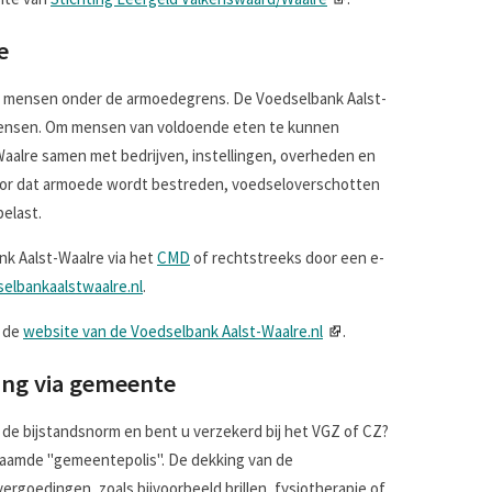
e
en mensen onder de armoedegrens. De Voedselbank Aalst-
mensen. Om mensen van voldoende eten te kunnen
aalre samen met bedrijven, instellingen, overheden en
voor dat armoede wordt bestreden, voedseloverschotten
belast.
nk Aalst-Waalre via het
CMD
of rechtstreeks door een e-
elbankaalstwaalre.nl
.
p de
website van de Voedselbank Aalst-Waalre.nl
.
ing via gemeente
de bijstandsnorm en bent u verzekerd bij het VGZ of CZ?
aamde "gemeentepolis". De dekking van de
ergoedingen, zoals bijvoorbeeld brillen, fysiotherapie of