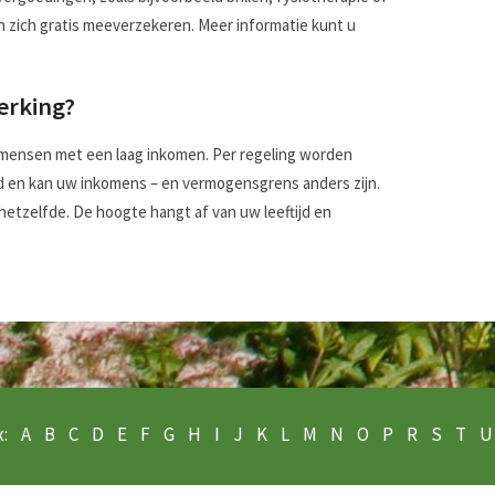
en zich gratis meeverzekeren. Meer informatie kunt u
erking?
 mensen met een laag inkomen. Per regeling worden
 en kan uw inkomens – en vermogensgrens anders zijn.
hetzelfde. De hoogte hangt af van uw leeftijd en
:
A
B
C
D
E
F
G
H
I
J
K
L
M
N
O
P
R
S
T
U