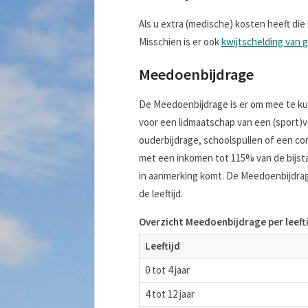
Als u extra (medische) kosten heeft die 
Misschien is er ook
kwijtschelding van 
Meedoenbijdrage
De Meedoenbijdrage is er om mee te kun
voor een lidmaatschap van een (sport)v
ouderbijdrage, schoolspullen of een co
met een inkomen tot 115% van de bijst
in aanmerking komt. De Meedoenbijdrage
de leeftijd.
Overzicht Meedoenbijdrage per leeft
Leeftijd
0 tot 4 jaar
4 tot 12 jaar