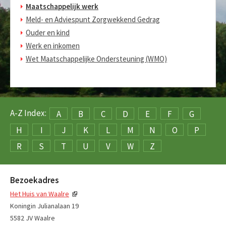
Maatschappelijk werk
Meld- en Adviespunt Zorgwekkend Gedrag
Ouder en kind
Werk en inkomen
Wet Maatschappelijke Ondersteuning (WMO)
A-Z Index:
A
B
C
D
E
F
G
H
I
J
K
L
M
N
O
P
R
S
T
U
V
W
Z
Bezoekadres
Het Huis van Waalre
Koningin Julianalaan 19
5582 JV Waalre