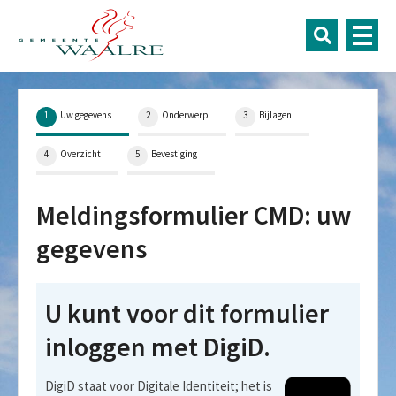
1
Huidige stap:
Uw gegevens
2
Onderwerp
3
Bijlagen
4
Overzicht
5
Bevestiging
Meldingsformulier CMD: uw
gegevens
U kunt voor dit formulier
inloggen met DigiD.
DigiD staat voor Digitale Identiteit; het is