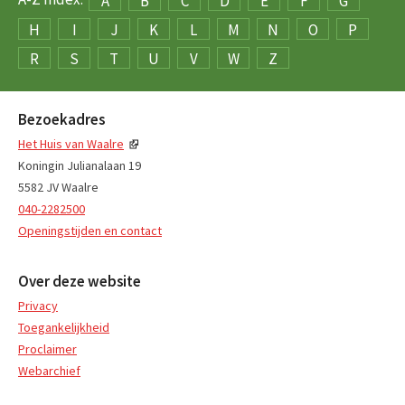
A
B
C
D
E
F
G
H
I
J
K
L
M
N
O
P
R
S
T
U
V
W
Z
Bezoekadres
Het Huis van Waalre
Koningin Julianalaan 19
5582 JV Waalre
040-2282500
Openingstijden en contact
Over deze website
Privacy
Toegankelijkheid
Proclaimer
Webarchief