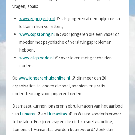
vragen, zoals:
www.gripopjedip.nl
: als jongeren al een tijdje niet zo
lekker in hun vel zitten,
www.kopstoring.nl
: voor jongeren die een vader of
moeder met psychische of verslavingsproblemen
hebben,
www.villapinedo.nl
: over leven met gescheiden
ouders.
Op
www.jongerenhulponline.nl
zijn meer dan 20
organisaties te vinden die snel, anoniem en gratis
ondersteuning voor jongeren bieden.
Daarnaast kunnen jongeren gebruik maken van het aanbod
van
Lumens
en
Humanitas
in Waalre zonder hiervoor
te betalen. En zijn er vragen die niet zo snel via online,
Lumens of Humanitas worden beantwoord? Zoek dan