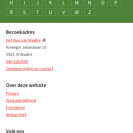
H
I
J
K
L
M
N
O
P
R
S
T
U
V
W
Z
Bezoekadres
Het Huis van Waalre
Koningin Julianalaan 19
5582 JV Waalre
040-2282500
Openingstijden en contact
Over deze website
Privacy
Toegankelijkheid
Proclaimer
Webarchief
Volg ons