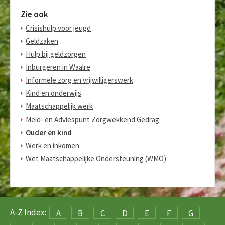
Zie ook
Crisishulp voor jeugd
Geldzaken
Hulp bij geldzorgen
Inburgeren in Waalre
Informele zorg en vrijwilligerswerk
Kind en onderwijs
Maatschappelijk werk
Meld- en Adviespunt Zorgwekkend Gedrag
Ouder en kind
Werk en inkomen
Wet Maatschappelijke Ondersteuning (WMO)
A-Z Index:
A
B
C
D
E
F
G