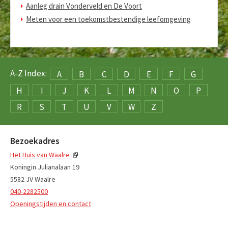
Aanleg drain Vonderveld en De Voort
Meten voor een toekomstbestendige leefomgeving
A-Z Index:
A
B
C
D
E
F
G
H
I
J
K
L
M
N
O
P
R
S
T
U
V
W
Z
Bezoekadres
Het Huis van Waalre
Koningin Julianalaan 19
5582 JV Waalre
040-2282500
Openingstijden en contact