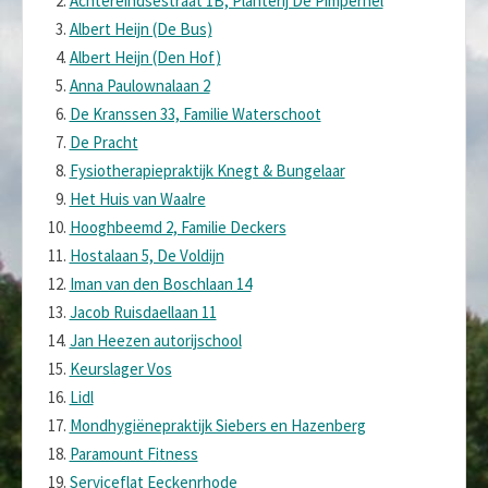
Achtereindsestraat 1B, Planterij De Pimpernel
Albert Heijn (De Bus)
Albert Heijn (Den Hof)
Anna Paulownalaan 2
De Kranssen 33, Familie Waterschoot
De Pracht
Fysiotherapiepraktijk Knegt & Bungelaar
Het Huis van Waalre
Hooghbeemd 2, Familie Deckers
Hostalaan 5, De Voldijn
Iman van den Boschlaan 14
Jacob Ruisdaellaan 11
Jan Heezen autorijschool
Keurslager Vos
Lidl
Mondhygiënepraktijk Siebers en Hazenberg
Paramount Fitness
Serviceflat Eeckenrhode