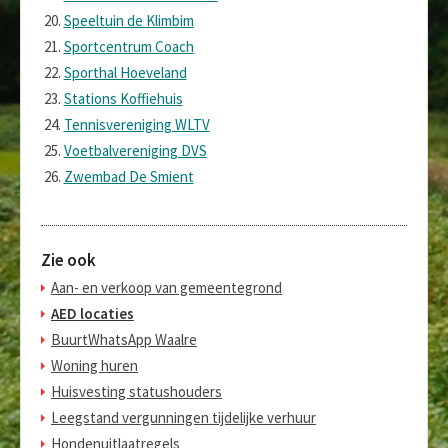
Speeltuin de Klimbim
Sportcentrum Coach
Sporthal Hoeveland
Stations Koffiehuis
Tennisvereniging WLTV
Voetbalvereniging DVS
Zwembad De Smient
Zie ook
Aan- en verkoop van gemeentegrond
AED locaties
BuurtWhatsApp Waalre
Woning huren
Huisvesting statushouders
Leegstand vergunningen tijdelijke verhuur
Hondenuitlaatregels