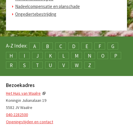
Nadeelcompensatie en planschade
Ongediertebestrijding
A-Z Index:
A
B
C
D
E
F
G
H
I
J
K
L
M
N
O
P
R
S
T
U
V
W
Z
Bezoekadres
Het Huis van Waalre
Koningin Julianalaan 19
5582 JV Waalre
040-2282500
Openingstijden en contact