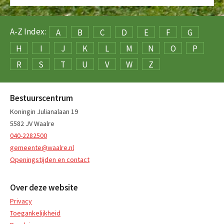
A-Z Index:
A
B
C
D
E
F
G
H
I
J
K
L
M
N
O
P
R
S
T
U
V
W
Z
Bestuurscentrum
Koningin Julianalaan 19
5582 JV Waalre
040-2282500
gemeente@waalre.nl
Openingstijden en contact
Over deze website
Privacy
Toegankelijkheid