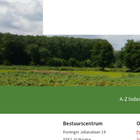
A-Z Index
Bestuurscentrum
O
Koningin Julianalaan 19
P
5582 JV Waalre
T