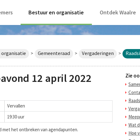
emers
Bestuur en organisatie
Ontdek Waalre
 organisatie
Gemeenteraad
Vergaderingen
Raadsi
>
>
>
avond 12 april 2022
Zie oo
Samen
Conta
Raads
Vervallen
Verga
19:30 uur
Meepr
Wat d
and met het ontbreken van agendapunten.
Hoe v