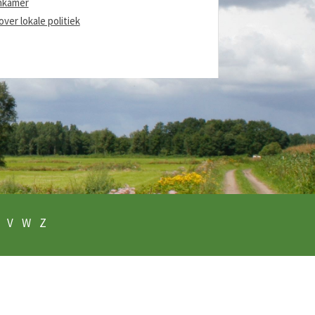
nkamer
ver lokale politiek
V
W
Z