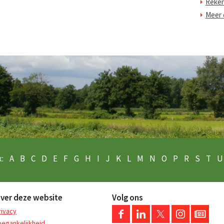
Reke
Meer o
:
A
B
C
D
E
F
G
H
I
J
K
L
M
N
O
P
R
S
T
U
ver deze website
Volg ons
rivacy
oegankelijkheid