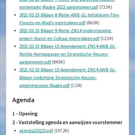
motiemarkt-Waalre-2022-aangenomen.pdf
(72.5K)
2021-02-23-Bijlage-8-Motie-AWB-GL-Initiatieven-Tiny-
Forests-en-Wadi's-ingetrokken.pdf
(66.0K)
2021-02-23-Bijlage-9-Motie-ZW14-ondersteuning-
project-Kunst-en-Cultuur-ingetrokken.pdf
(12.5K)
2021-02-23-Bijlage-10-Amendement-ZW14-AWB-GL-
Notitie-Kernopgaven-en-Strategische-Keuzes-
aangenomen.pdf
(84.6K)
2021-02-23-Bijlage-10-Amendement-ZW14-AWB-GL-
Bijlage-toelichting-Strategische-Keuzes-
omgevingsvisie-Waalre.pdf
(1.1M)
Agenda
1 - Opening
2 - Vaststelling agenda en aanwijzen voorstemmer
agenda210223.pdf
(107.2K)