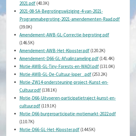
2021.pdf
(40.3K)
2021-08-SA-Begrotingswijziging-4-van-2021-
Programmabegroting-2021-amendementen-Raad.pdf
(39.0K)
Amendement-AWB-GL-Correctie-begroting.pdf
(146.5K)
Amendement-AWB-Het-Klooster.pdf
(120.2K)
Amendement-D66-GL-Afvalinzameling.pdf
(141.4K)
Motie-AWB-GL-Tiny-Forests-en-WADI.pdf
(131.0K)
Motie-AWB-GL-De-Cultuur-loper_.pdf
(253.2K)
Motie-ZW14-ondersteuning-project-Kunst-en-
Cultuur.pdf
(138.1K)
Motie-D66-Uitvoeren-participatietraject-kunst-en-
cultuur.pdf
(119.1K)
Motie-D66-burgerparticipatie-motiemarkt-2022.pdf
(110.7K)
Motie-D66-GL-Het-Klooster.pdf
(144.5K)