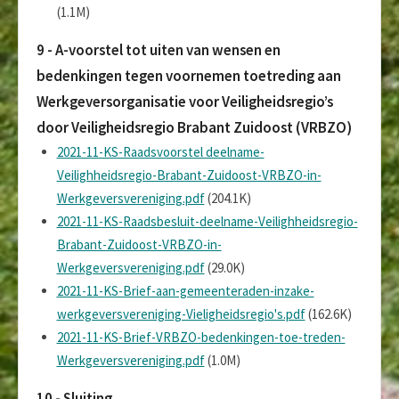
(1.1M)
9 - A-voorstel tot uiten van wensen en
bedenkingen tegen voornemen toetreding aan
Werkgeversorganisatie voor Veiligheidsregio’s
door Veiligheidsregio Brabant Zuidoost (VRBZO)
2021-11-KS-Raadsvoorstel deelname-
Veilighheidsregio-Brabant-Zuidoost-VRBZO-in-
Werkgeversvereniging.pdf
(204.1K)
2021-11-KS-Raadsbesluit-deelname-Veilighheidsregio-
Brabant-Zuidoost-VRBZO-in-
Werkgeversvereniging.pdf
(29.0K)
2021-11-KS-Brief-aan-gemeenteraden-inzake-
werkgeversvereniging-Vieligheidsregio's.pdf
(162.6K)
2021-11-KS-Brief-VRBZO-bedenkingen-toe-treden-
Werkgeversvereniging.pdf
(1.0M)
10 - Sluiting