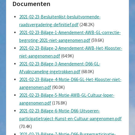
Documenten
2021-02-23-Besluitenlijst-besluitvormende-
raadsvergadering-definitief.pdf
(248.2K)
2021-02-23-Bijlage-1-Amendement-AWB-GL-correctie-
begroting-2021-niet-aangenomen.pdf
(59.6K)
2021-02-23-Bijlage-2-Amendement-AWB-Het-Klooster-
niet-aangenomen.pdf
(64.9K)
2021-02-23-Bijlage-3-Amendement-D66-GL-
Afvalinzameling-ingetrokken.pdf
(68.0K)
2021-02-23-Bijlage-4-Motie-D66-GL-Het-Klooster-niet-
aangenomen.pdf
(90.0K)
2021-02-23-Bijlage-5-Motie-AWB-GL-Cultuur-loper-
aangenomen.pdf
(176.8K)
2021-02-23-Bijlage-6-Motie-D66-Uitvoeren-
participatietraject-Kunst-en-Cultuur-aangenomen.pdf
(70.4K)
2021-02-23-Bijlage-7-Motie-D66-Burgerparticipatie-