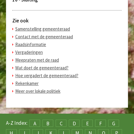
Zie ook
Samenstelling gemeenteraad
Contact met de gemeenteraad
Raadsinformatie
Vergaderingen
Meepraten met de raad
Wat doet de gemeenteraad?
Hoe vergadert de gemeenteraad?
Rekenkamer
Meer over lokale politiek
A-Z Index:
A
B
C
D
E
F
G
H
I
J
K
L
M
N
O
P