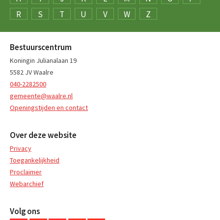
R
S
T
U
V
W
Z
Bestuurscentrum
Koningin Julianalaan 19
5582 JV Waalre
040-2282500
gemeente@waalre.nl
Openingstijden en contact
Over deze website
Privacy
Toegankelijkheid
Proclaimer
Webarchief
Volg ons