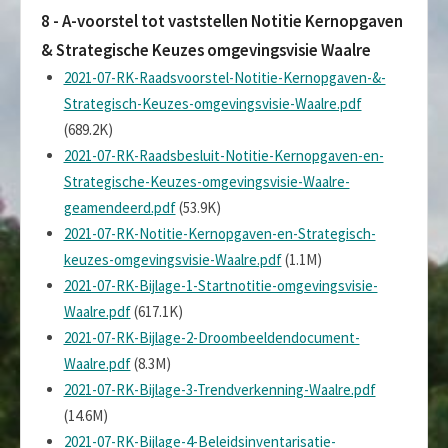
8 - A-voorstel tot vaststellen Notitie Kernopgaven
& Strategische Keuzes omgevingsvisie Waalre
2021-07-RK-Raadsvoorstel-Notitie-Kernopgaven-&-
Strategisch-Keuzes-omgevingsvisie-Waalre.pdf
(689.2K)
2021-07-RK-Raadsbesluit-Notitie-Kernopgaven-en-
Strategische-Keuzes-omgevingsvisie-Waalre-
geamendeerd.pdf
(53.9K)
2021-07-RK-Notitie-Kernopgaven-en-Strategisch-
keuzes-omgevingsvisie-Waalre.pdf
(1.1M)
2021-07-RK-Bijlage-1-Startnotitie-omgevingsvisie-
Waalre.pdf
(617.1K)
2021-07-RK-Bijlage-2-Droombeeldendocument-
Waalre.pdf
(8.3M)
2021-07-RK-Bijlage-3-Trendverkenning-Waalre.pdf
(14.6M)
2021-07-RK-Bijlage-4-Beleidsinventarisatie-