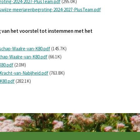
roting-2024-2027-PlusTeam.pdf
(295.0K)
swijze-meerjarenbegroting-2024-2027-PlusTeam.pdf
 van het voorstel tot instemmen met het
schap-Waalre-van-K80.pdf
(145.7K)
chap-Waalre-van-K80.pdf
(66.1K)
K80.pdf
(2.0M)
racht-van-Nabijheid.pdf
(763.8K)
K80.pdf
(282.1K)