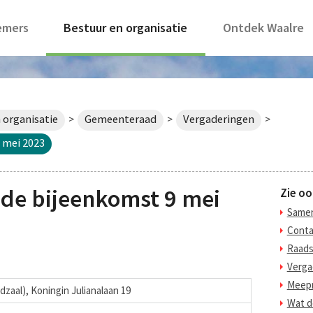
emers
Bestuur en organisatie
Ontdek Waalre
 organisatie
Gemeenteraad
Vergaderingen
>
>
>
 mei 2023
de bijeenkomst 9 mei
Zie oo
Samen
Conta
Raads
Verga
Meepr
dzaal), Koningin Julianalaan 19
Wat d