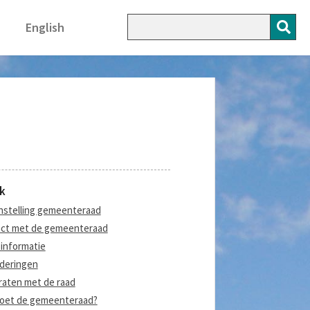
English
k
stelling gemeenteraad
ct met de gemeenteraad
informatie
deringen
aten met de raad
oet de gemeenteraad?