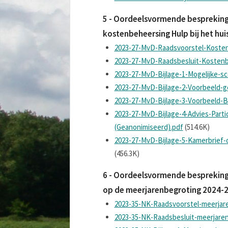
5 - Oordeelsvormende bespreking
kostenbeheersing Hulp bij het hu
2023-27-MvD-Raadsvoorstel-Kosten
2023-27-MvD-Raadsbesluit-Kostenb
2023-27-MvD-Bijlage-1-Mogelijke-sc
2023-27-MvD-Bijlage-2-Voorbeeld-
2023-27-MvD-Bijlage-3-Voorbeeld
2023-27-MvD-Bijlage-4-Advies-Parti
(Geanonimiseerd).pdf
(514.6K)
2023-27-MvD-Bijlage-5-Kamerbrief
(456.3K)
6 - Oordeelsvormende bespreking 
op de meerjarenbegroting 2024-
2023-35-NK-Raadsvoorstel-meerjar
2023-35-NK-Raadsbesluit-meerjare