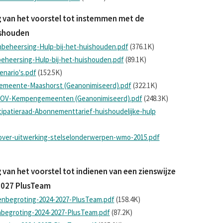
 van het voorstel tot instemmen met de
ishouden
beheersing-Hulp-bij-het-huishouden.pdf
(376.1K)
eheersing-Hulp-bij-het-huishouden.pdf
(89.1K)
enario's.pdf
(152.5K)
gemeente-Maashorst (Geanonimiseerd).pdf
(322.1K)
-BOV-Kempengemeenten (Geanonimiseerd).pdf
(248.3K)
cipatieraad-Abonnementtarief-huishoudelijke-hulp
-over-uitwerking-stelselonderwerpen-wmo-2015.pdf
van het voorstel tot indienen van een zienswijze
2027 PlusTeam
enbegroting-2024-2027-PlusTeam.pdf
(158.4K)
nbegroting-2024-2027-PlusTeam.pdf
(87.2K)