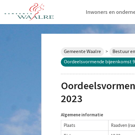
Inwoners en ondern
Gemeente Waalre
Bestuur en
>
Oordeelsvormende bijeenkomst 9
Oordeelsvormen
2023
Algemene informatie
Plaats
Raadven (raa