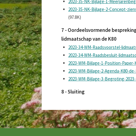
2023-35-NK-Bijlage-1-Meerjarenbeg
2023-35-NK-Bijlage-2-Concept-zien
(97.8K)
7 - Oordeelsvormende bespreking
lidmaatschap van de K80
2023-34-WM-Raadsvoorstel-lidmaat
2023-34-WM-Raadsbesluit-lidmaats
2023-WM-Bijlage-1-Position-Paper-
2023-WM-Bijlage-2-Agenda-K80-de-K
2023-WM-Bijlage-3-Begroting-2023-
8 - Sluiting