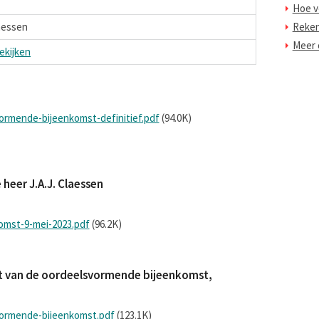
Hoe v
laessen
Reke
Meer o
ekijken
vormende-bijeenkomst-definitief.pdf
(94.0K)
 heer J.A.J. Claessen
mst-9-mei-2023.pdf
(96.2K)
ijst van de oordeelsvormende bijeenkomst,
svormende-bijeenkomst.pdf
(123.1K)