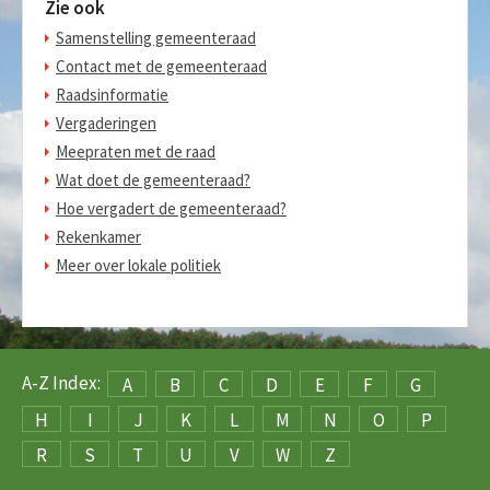
Zie ook
Samenstelling gemeenteraad
Contact met de gemeenteraad
Raadsinformatie
Vergaderingen
Meepraten met de raad
Wat doet de gemeenteraad?
Hoe vergadert de gemeenteraad?
Rekenkamer
Meer over lokale politiek
A-Z Index:
A
B
C
D
E
F
G
H
I
J
K
L
M
N
O
P
R
S
T
U
V
W
Z