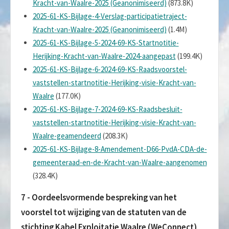
Kracht-van-Waalre-2025 (Geanonimiseerd)
(873.8K)
2025-61-KS-Bijlage-4-Verslag-participatietraject-
Kracht-van-Waalre-2025 (Geanonimiseerd)
(1.4M)
2025-61-KS-Bijlage-5-2024-69-KS-Startnotitie-
Herijking-Kracht-van-Waalre-2024-aangepast
(199.4K)
2025-61-KS-Bijlage-6-2024-69-KS-Raadsvoorstel-
vaststellen-startnotitie-Herijking-visie-Kracht-van-
Waalre
(177.0K)
2025-61-KS-Bijlage-7-2024-69-KS-Raadsbesluit-
vaststellen-startnotitie-Herijking-visie-Kracht-van-
Waalre-geamendeerd
(208.3K)
2025-61-KS-Bijlage-8-Amendement-D66-PvdA-CDA-de-
gemeenteraad-en-de-Kracht-van-Waalre-aangenomen
(328.4K)
7 - Oordeelsvormende bespreking van het
voorstel tot wijziging van de statuten van de
stichting Kabel Exploitatie Waalre (WeConnect)