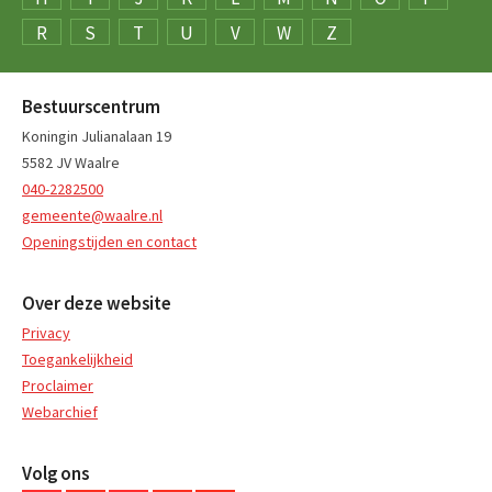
R
S
T
U
V
W
Z
Bestuurscentrum
Koningin Julianalaan 19
5582 JV Waalre
040-2282500
gemeente@waalre.nl
Openingstijden en contact
Over deze website
Privacy
Toegankelijkheid
Proclaimer
Webarchief
Volg ons