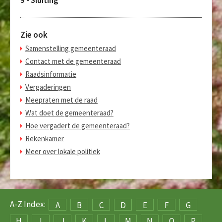
Zie ook
Samenstelling gemeenteraad
Contact met de gemeenteraad
Raadsinformatie
Vergaderingen
Meepraten met de raad
Wat doet de gemeenteraad?
Hoe vergadert de gemeenteraad?
Rekenkamer
Meer over lokale politiek
A-Z Index:
A
B
C
D
E
F
G
H
I
J
K
L
M
N
O
P