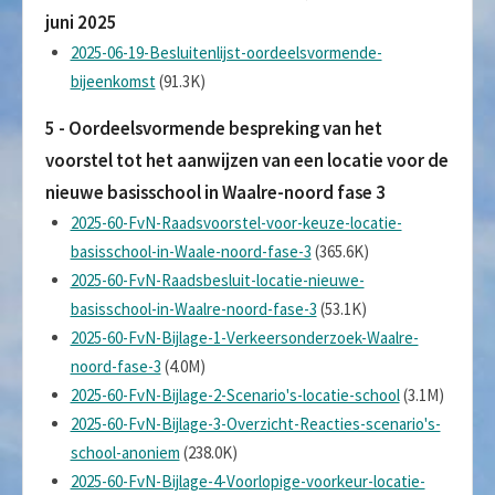
juni 2025
2025-06-19-Besluitenlijst-oordeelsvormende-
bijeenkomst
(91.3K)
5 - Oordeelsvormende bespreking van het
voorstel tot het aanwijzen van een locatie voor de
nieuwe basisschool in Waalre-noord fase 3
2025-60-FvN-Raadsvoorstel-voor-keuze-locatie-
basisschool-in-Waale-noord-fase-3
(365.6K)
2025-60-FvN-Raadsbesluit-locatie-nieuwe-
basisschool-in-Waalre-noord-fase-3
(53.1K)
2025-60-FvN-Bijlage-1-Verkeersonderzoek-Waalre-
noord-fase-3
(4.0M)
2025-60-FvN-Bijlage-2-Scenario's-locatie-school
(3.1M)
2025-60-FvN-Bijlage-3-Overzicht-Reacties-scenario's-
school-anoniem
(238.0K)
2025-60-FvN-Bijlage-4-Voorlopige-voorkeur-locatie-