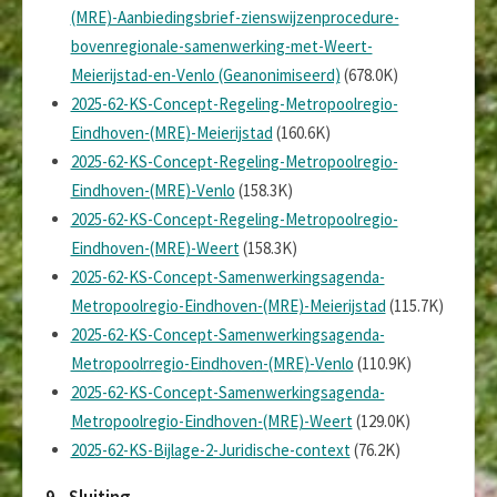
(MRE)-Aanbiedingsbrief-zienswijzenprocedure-
bovenregionale-samenwerking-met-Weert-
Meierijstad-en-Venlo (Geanonimiseerd)
(678.0K)
2025-62-KS-Concept-Regeling-Metropoolregio-
Eindhoven-(MRE)-Meierijstad
(160.6K)
2025-62-KS-Concept-Regeling-Metropoolregio-
Eindhoven-(MRE)-Venlo
(158.3K)
2025-62-KS-Concept-Regeling-Metropoolregio-
Eindhoven-(MRE)-Weert
(158.3K)
2025-62-KS-Concept-Samenwerkingsagenda-
Metropoolregio-Eindhoven-(MRE)-Meierijstad
(115.7K)
2025-62-KS-Concept-Samenwerkingsagenda-
Metropoolrregio-Eindhoven-(MRE)-Venlo
(110.9K)
2025-62-KS-Concept-Samenwerkingsagenda-
Metropoolregio-Eindhoven-(MRE)-Weert
(129.0K)
2025-62-KS-Bijlage-2-Juridische-context
(76.2K)
9 - Sluiting