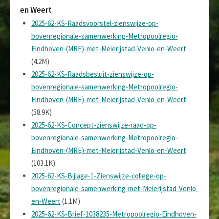
en Weert
2025-62-KS-Raadsvoorstel-zienswijze-op-
bovenregionale-samenwerking-Metropoolregio-
Eindhoven-(MRE)-met-Meierijstad-Venlo-en-Weert
(4.2M)
2025-62-KS-Raadsbesluit-zienswijze-op-
bovenregionale-samenwerking-Metropoolregio-
Eindhoven-(MRE)-met-Meierijstad-Venlo-en-Weert
(58.9K)
2025-62-KS-Concept-zienswijze-raad-op-
bovenregionale-samenwerking-Metropoolregio-
Eindhoven-(MRE)-met-Meierijstad-Venlo-en-Weert
(103.1K)
2025-62-KS-Bijlage-1-Zienswijze-college-op-
bovenregionale-samenwerking-met-Meierijstad-Venlo-
en-Weert
(1.1M)
2025-62-KS-Brief-1038235-Metropoolregio-Eindhoven-