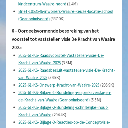
kindcentrum-Waalre-noord
(1.4M)
Brief-1053546-inwoners-Waalre-keuze-locatie-school
(Geanonimiseerd)
(337.0K)
6 - Oordeelsvormende bespreking van het
voorstel tot vaststellen visie De Kracht van Waalre
2025
2025-61-KS-Raadsvoorstel-Vaststellen-visie-De-
Kracht-van-Waalre-2025
(3.5M)
2025-61-KS-Raadsbesluit-vaststellen-visie-De-Kracht-
van-Waalre-2025
(54.5K)
2025-61-KS-Ontwerp-Kracht-van-Waalre-2025
(206.9K)
2025-61-KS-Bijlage-1-Bundeling-gespreksverslagen-
de-Kracht-van-Waalre (Geanonimiseerd)
(5.5M)
2025-61-KS-Bijlage-2-Bundeling-schriftelijke-input-
Kracht-van-Waalre
(294.4K)
2025-61-KS-Bijlage-3-Reacties-op-de-Conceptvisie-