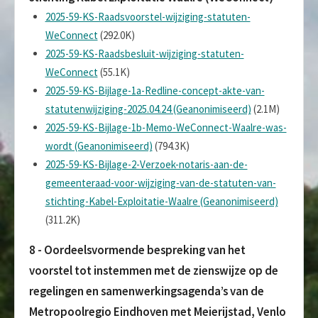
2025-59-KS-Raadsvoorstel-wijziging-statuten-
WeConnect
(292.0K)
2025-59-KS-Raadsbesluit-wijziging-statuten-
WeConnect
(55.1K)
2025-59-KS-Bijlage-1a-Redline-concept-akte-van-
statutenwijziging-2025.04.24 (Geanonimiseerd)
(2.1M)
2025-59-KS-Bijlage-1b-Memo-WeConnect-Waalre-was-
wordt (Geanonimiseerd)
(794.3K)
2025-59-KS-Bijlage-2-Verzoek-notaris-aan-de-
gemeenteraad-voor-wijziging-van-de-statuten-van-
stichting-Kabel-Exploitatie-Waalre (Geanonimiseerd)
(311.2K)
8 - Oordeelsvormende bespreking van het
voorstel tot instemmen met de zienswijze op de
regelingen en samenwerkingsagenda’s van de
Metropoolregio Eindhoven met Meierijstad, Venlo