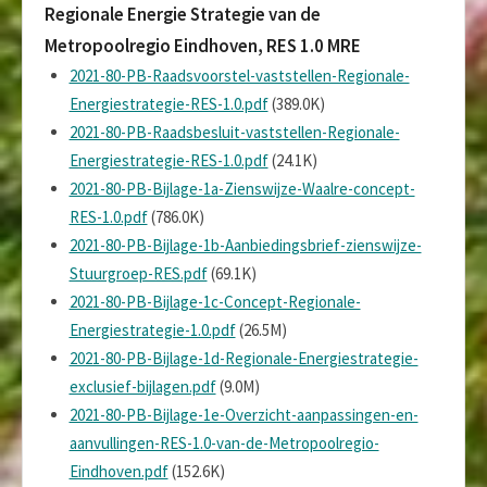
Regionale Energie Strategie van de
Metropoolregio Eindhoven, RES 1.0 MRE
2021-80-PB-Raadsvoorstel-vaststellen-Regionale-
Energiestrategie-RES-1.0.pdf
(389.0K)
2021-80-PB-Raadsbesluit-vaststellen-Regionale-
Energiestrategie-RES-1.0.pdf
(24.1K)
2021-80-PB-Bijlage-1a-Zienswijze-Waalre-concept-
RES-1.0.pdf
(786.0K)
2021-80-PB-Bijlage-1b-Aanbiedingsbrief-zienswijze-
Stuurgroep-RES.pdf
(69.1K)
2021-80-PB-Bijlage-1c-Concept-Regionale-
Energiestrategie-1.0.pdf
(26.5M)
2021-80-PB-Bijlage-1d-Regionale-Energiestrategie-
exclusief-bijlagen.pdf
(9.0M)
2021-80-PB-Bijlage-1e-Overzicht-aanpassingen-en-
aanvullingen-RES-1.0-van-de-Metropoolregio-
Eindhoven.pdf
(152.6K)