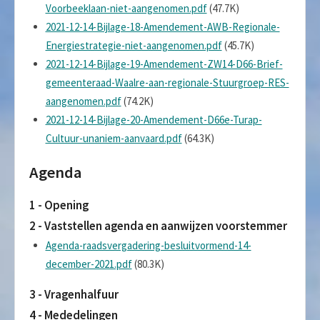
Voorbeeklaan-niet-aangenomen.pdf
(47.7K)
2021-12-14-Bijlage-18-Amendement-AWB-Regionale-
Energiestrategie-niet-aangenomen.pdf
(45.7K)
2021-12-14-Bijlage-19-Amendement-ZW14-D66-Brief-
gemeenteraad-Waalre-aan-regionale-Stuurgroep-RES-
aangenomen.pdf
(74.2K)
2021-12-14-Bijlage-20-Amendement-D66e-Turap-
Cultuur-unaniem-aanvaard.pdf
(64.3K)
Agenda
1 - Opening
2 - Vaststellen agenda en aanwijzen voorstemmer
Agenda-raadsvergadering-besluitvormend-14-
december-2021.pdf
(80.3K)
3 - Vragenhalfuur
4 - Mededelingen