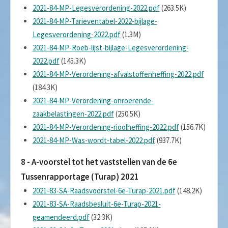
2021-84-MP-Legesverordening-2022.pdf
(263.5K)
2021-84-MP-Tarieventabel-2022-bijlage-
Legesverordening-2022.pdf
(1.3M)
2021-84-MP-Roeb-lijst-bijlage-Legesverordening-
2022.pdf
(145.3K)
2021-84-MP-Verordening-afvalstoffenheffing-2022.pdf
(184.3K)
2021-84-MP-Verordening-onroerende-
zaakbelastingen-2022.pdf
(250.5K)
2021-84-MP-Verordening-rioolheffing-2022.pdf
(156.7K)
2021-84-MP-Was-wordt-tabel-2022.pdf
(937.7K)
8 - A-voorstel tot het vaststellen van de 6e
Tussenrapportage (Turap) 2021
2021-83-SA-Raadsvoorstel-6e-Turap-2021.pdf
(148.2K)
2021-83-SA-Raadsbesluit-6e-Turap-2021-
geamendeerd.pdf
(32.3K)