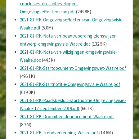
conclusies-en-aanbevelingen-
Omgevingseffectenscan.pdf
(243.8K)
2021-81-RK-Omgevingseffectenscan-Omgevingsvisie-
Waalre.pdf
(5.0M)
2021-81-RK-Nota-van-beantwoording-zienswijzen-
ontwerp-omgevingsvisie-Waalre.doc
(132.5K)
2021-81-RK-Nota-van-wijzigingen-omgevingsvisie-
Waalre.doc
(44.5K)
2021-81-RK-Startdocument-Omgevingswet-Waalre.pdf
(496.1K)
2021-81-RK-Startnotitie-Omgevingsvisie-Waalre.pdf
(619.0K)
2021-81-RK-Raadsbesluit-startnotitie-Omgevingsvisie-
Waalre-17-september-2019.pdf
(66.1K)
2021-81-RK-Droombeeldendocument-Waalre.pdf
(8.3M)
2021-81-RK-Trendverkenning-Waalre.pdf
(14.6M)