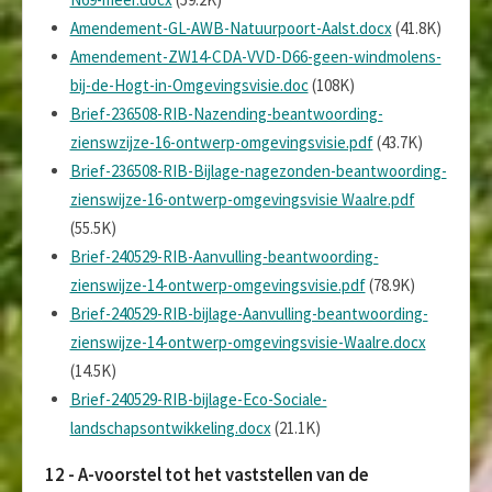
Amendement-GL-AWB-Natuurpoort-Aalst.docx
(41.8K)
Amendement-ZW14-CDA-VVD-D66-geen-windmolens-
bij-de-Hogt-in-Omgevingsvisie.doc
(108K)
Brief-236508-RIB-Nazending-beantwoording-
zienswzijze-16-ontwerp-omgevingsvisie.pdf
(43.7K)
Brief-236508-RIB-Bijlage-nagezonden-beantwoording-
zienswijze-16-ontwerp-omgevingsvisie Waalre.pdf
(55.5K)
Brief-240529-RIB-Aanvulling-beantwoording-
zienswijze-14-ontwerp-omgevingsvisie.pdf
(78.9K)
Brief-240529-RIB-bijlage-Aanvulling-beantwoording-
zienswijze-14-ontwerp-omgevingsvisie-Waalre.docx
(14.5K)
Brief-240529-RIB-bijlage-Eco-Sociale-
landschapsontwikkeling.docx
(21.1K)
12 - A-voorstel tot het vaststellen van de