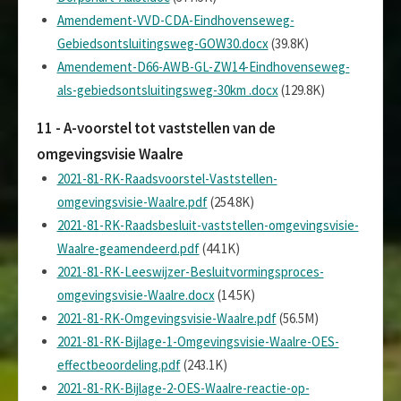
Amendement-VVD-CDA-Eindhovenseweg-
Gebiedsontsluitingsweg-GOW30.docx
(39.8K)
Amendement-D66-AWB-GL-ZW14-Eindhovenseweg-
als-gebiedsontsluitingsweg-30km .docx
(129.8K)
11 - A-voorstel tot vaststellen van de
omgevingsvisie Waalre
2021-81-RK-Raadsvoorstel-Vaststellen-
omgevingsvisie-Waalre.pdf
(254.8K)
2021-81-RK-Raadsbesluit-vaststellen-omgevingsvisie-
Waalre-geamendeerd.pdf
(44.1K)
2021-81-RK-Leeswijzer-Besluitvormingsproces-
omgevingsvisie-Waalre.docx
(14.5K)
2021-81-RK-Omgevingsvisie-Waalre.pdf
(56.5M)
2021-81-RK-Bijlage-1-Omgevingsvisie-Waalre-OES-
effectbeoordeling.pdf
(243.1K)
2021-81-RK-Bijlage-2-OES-Waalre-reactie-op-