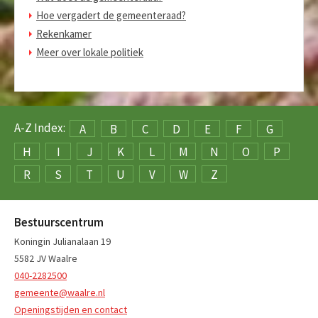
Hoe vergadert de gemeenteraad?
Rekenkamer
Meer over lokale politiek
A-Z Index:
A
B
C
D
E
F
G
H
I
J
K
L
M
N
O
P
R
S
T
U
V
W
Z
Bestuurscentrum
Koningin Julianalaan 19
5582 JV Waalre
040-2282500
gemeente@waalre.nl
Openingstijden en contact