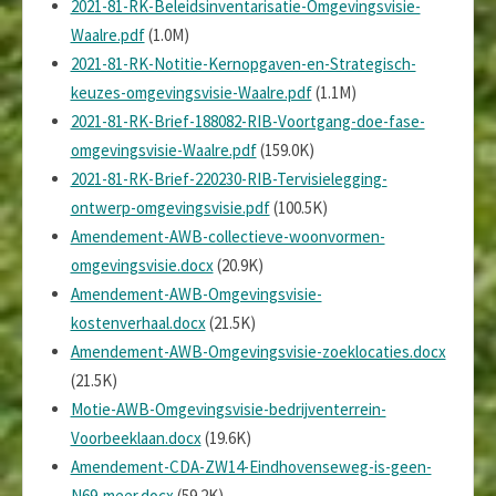
2021-81-RK-Beleidsinventarisatie-Omgevingsvisie-
Waalre.pdf
(1.0M)
2021-81-RK-Notitie-Kernopgaven-en-Strategisch-
keuzes-omgevingsvisie-Waalre.pdf
(1.1M)
2021-81-RK-Brief-188082-RIB-Voortgang-doe-fase-
omgevingsvisie-Waalre.pdf
(159.0K)
2021-81-RK-Brief-220230-RIB-Tervisielegging-
ontwerp-omgevingsvisie.pdf
(100.5K)
Amendement-AWB-collectieve-woonvormen-
omgevingsvisie.docx
(20.9K)
Amendement-AWB-Omgevingsvisie-
kostenverhaal.docx
(21.5K)
Amendement-AWB-Omgevingsvisie-zoeklocaties.docx
(21.5K)
Motie-AWB-Omgevingsvisie-bedrijventerrein-
Voorbeeklaan.docx
(19.6K)
Amendement-CDA-ZW14-Eindhovenseweg-is-geen-
N69-meer.docx
(59.2K)