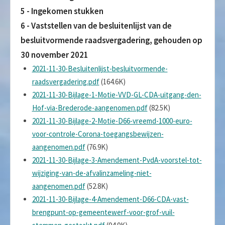
5 - Ingekomen stukken
6 - Vaststellen van de besluitenlijst van de
besluitvormende raadsvergadering, gehouden op
30 november 2021
2021-11-30-Besluitenlijst-besluitvormende-
raadsvergadering.pdf
(164.6K)
2021-11-30-Bijlage-1-Motie-VVD-GL-CDA-uitgang-den-
Hof-via-Brederode-aangenomen.pdf
(82.5K)
2021-11-30-Bijlage-2-Motie-D66-vreemd-1000-euro-
voor-controle-Corona-toegangsbewijzen-
aangenomen.pdf
(76.9K)
2021-11-30-Bijlage-3-Amendement-PvdA-voorstel-tot-
wijziging-van-de-afvalinzameling-niet-
aangenomen.pdf
(52.8K)
2021-11-30-Bijlage-4-Amendement-D66-CDA-vast-
brengpunt-op-gemeentewerf-voor-grof-vuil-