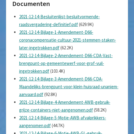
Documenten
2021-12-14-Besluitenlijst-besluitvormende-
raadsvergadering-definitief.pdf
(629.9K)
2021-12-14-Bijlage-1-Amendement-D66-
coronacompensatie-cultuur-2021-stemmen-staken-
later-ingetrokken.pdf
(62.2K)
2021-12-14-Bijlage-2-Amendement-D66-CDA-Vast-
brengpunt-op-gemeentewerf-voor-grof-vuil-
ingetrokken.pdf
(103.4K)
2021-12-14-Bijlage-3-Amendement-D66-CDA-
Maandelijks-brengpunt-voor-klein-huisraad-unaniem-
aanvaard.pdf
(92.8K)
2021-12-14-Bijlage-4-Amendement-AWB-gebruik-
grijze-containers-niet-aangenomen.pdf
(58.2K)
2021-12-14-Bijlage-5-Motie-AWB-afvalprikkers-
aangenomen.pdf
(44.7K)
2021-12-14-Bijlage-6-Motie-AWB-GL-gebruik-