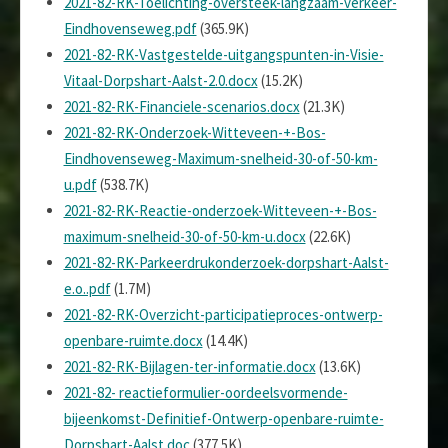
2021-82-RK-Toelichting-oversteek-langzaam-verkeer-
Eindhovenseweg.pdf
(365.9K)
2021-82-RK-Vastgestelde-uitgangspunten-in-Visie-
Vitaal-Dorpshart-Aalst-2.0.docx
(15.2K)
2021-82-RK-Financiele-scenarios.docx
(21.3K)
2021-82-RK-Onderzoek-Witteveen-+-Bos-
Eindhovenseweg-Maximum-snelheid-30-of-50-km-
u.pdf
(538.7K)
2021-82-RK-Reactie-onderzoek-Witteveen-+-Bos-
maximum-snelheid-30-of-50-km-u.docx
(22.6K)
2021-82-RK-Parkeerdrukonderzoek-dorpshart-Aalst-
e.o..pdf
(1.7M)
2021-82-RK-Overzicht-participatieproces-ontwerp-
openbare-ruimte.docx
(14.4K)
2021-82-RK-Bijlagen-ter-informatie.docx
(13.6K)
2021-82- reactieformulier-oordeelsvormende-
bijeenkomst-Definitief-Ontwerp-openbare-ruimte-
Dorpshart-Aalst.doc
(377.5K)