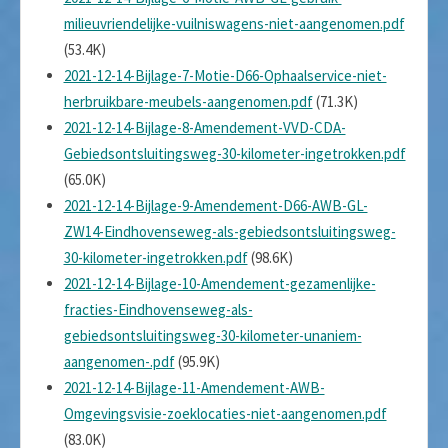
milieuvriendelijke-vuilniswagens-niet-aangenomen.pdf
(53.4K)
2021-12-14-Bijlage-7-Motie-D66-Ophaalservice-niet-
herbruikbare-meubels-aangenomen.pdf
(71.3K)
2021-12-14-Bijlage-8-Amendement-VVD-CDA-
Gebiedsontsluitingsweg-30-kilometer-ingetrokken.pdf
(65.0K)
2021-12-14-Bijlage-9-Amendement-D66-AWB-GL-
ZW14-Eindhovenseweg-als-gebiedsontsluitingsweg-
30-kilometer-ingetrokken.pdf
(98.6K)
2021-12-14-Bijlage-10-Amendement-gezamenlijke-
fracties-Eindhovenseweg-als-
gebiedsontsluitingsweg-30-kilometer-unaniem-
aangenomen-.pdf
(95.9K)
2021-12-14-Bijlage-11-Amendement-AWB-
Omgevingsvisie-zoeklocaties-niet-aangenomen.pdf
(83.0K)