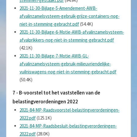
stemmen-gestaakt.pdf
(94.9K)
2021-11-30-Bijlage-5-Amendement-AWB-
afvalinzamelsysteem-gebruik-grijze-containers-nog-
niet-in-stemming-gebracht.pdf
(54.4K)
2021-11-30-Bijlage-6-Motie-AWB-afvalinzamelsysteem-
afvalprikkers-nog-niet-in-stemming-gebracht.pdf
(42.1K)
2021-11-30-Bijlage-7-Motie-AWB-GL-
afvalinzamelsysteem-gebruik-milieuvriendelijke-
vuilniswagens-nog-niet-in-stemming-gebracht.pdf
(50.4K)
7 - B-voorstel tot het vaststellen van de
belastingverordeningen 2022
2021-84-MP-Raadsvoorstel-belastingverordeningen-
2022.pdf
(125.1K)
2021-84-MP-Raadsbesluit-belastingverordeningen-
2022.pdf
(28.0K)