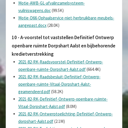
Motie-AWB-GL-afvalinzamelsysteem-
vuilniswagens.doc
(99.5K)
Motie-D66-Ophaalservice-niet-herbruikbare-meubels-
aangepast.docx
(28.0K)
10 - A-voorstel tot vaststellen Definitief Ontwerp
openbare ruimte Dorpshart Aalst en bijbehorende
kredietverstrekking
2021-82-RK-Raadsvoorstel-Definitief-Ontwerp-
openbare-ruimte-Dorpshart-Aalst.pdf
(664.4K)
2021-82-RK-Raadsbesluit-Definitief-Ontwerp-
openbare-ruimte-Vitaal-Dorpshart-Aalst-
geamendeerd.pdf
(58.2K)
2021-82-RK-Definitief-Ontwerp-openbare-ruimte-
Vitaal-Dorpshart-Aalst.pdf
(8.0M)
2021-82-RK-Ontwerptoelichting-Definitief-Ontwerp-
dorpshart-Aalst.pdf
(2.1M)