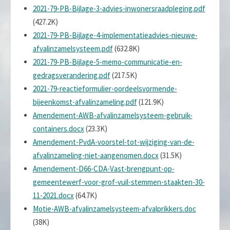
2021-79-PB-Bijlage-3-advies-inwonersraadpleging.pdf
(427.2K)
2021-79-PB-Bijlage-4-implementatieadvies-nieuwe-
afvalinzamelsysteem.pdf
(632.8K)
2021-79-PB-Bijlage-5-memo-communicatie-en-
gedragsverandering.pdf
(217.5K)
2021-79-reactieformulier-oordeelsvormende-
bijeenkomst-afvalinzameling.pdf
(121.9K)
Amendement-AWB-afvalinzamelsysteem-gebruik-
containers.docx
(23.3K)
Amendement-PvdA-voorstel-tot-wijziging-van-de-
afvalinzameling-niet-aangenomen.docx
(31.5K)
Amendement-D66-CDA-Vast-brengpunt-op-
gemeentewerf-voor-grof-vuil-stemmen-staakten-30-
11-2021.docx
(64.7K)
Motie-AWB-afvalinzamelsysteem-afvalprikkers.doc
(38K)