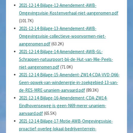
2021-12-14-Bijlage-12-Amendement-AWB-
Omgevingsvisie-Kostenverhaal-niet-aangenomen.pdf
(101.7K)
2021-12-14-Bijlage-13-Amendement-AWB-
Omgevingsvisie-collectieve-woonvormen-niet-
aangenomen.pdf
(63.2K)
2021-12-14-Bijlage-14-Amendement-AWB-GL-
Schrappen-natuurpoort-bij-de-Hut-van-Mie-Peels-
niet-aangenomen.pdf
(71.0K)
2021-12-14-Bijlage-15-Amendent-ZW14-CDA-VVD-D66-
Geen-opwek-van-windenergie-in-zoekgebied-13-van-
de-RES-MRE-unaniem-aanvaard.pdf
(89.3K)
2021-12-14-Bijlage-16-Amendement-CDA-ZW14-
Eindhovenseweg-is-geen-N69-merer-unaniem-
aanvaard.pdf
(65.5K)
2021-12-14-Bijlage-17-Motie-AWB-Omgevingsvisie-
proactief-overleg-lokaal-bedrijventerrein-