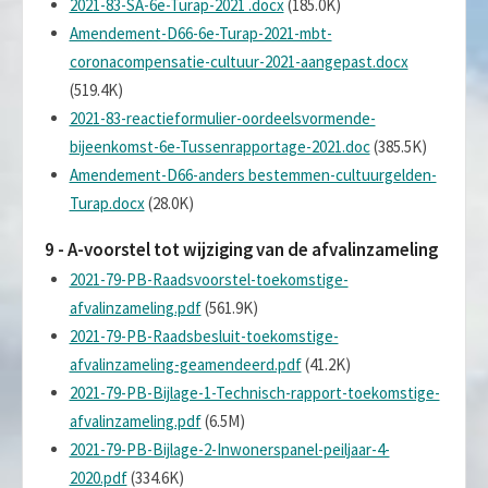
2021-83-SA-6e-Turap-2021 .docx
(185.0K)
Amendement-D66-6e-Turap-2021-mbt-
coronacompensatie-cultuur-2021-aangepast.docx
(519.4K)
2021-83-reactieformulier-oordeelsvormende-
bijeenkomst-6e-Tussenrapportage-2021.doc
(385.5K)
Amendement-D66-anders bestemmen-cultuurgelden-
Turap.docx
(28.0K)
9 - A-voorstel tot wijziging van de afvalinzameling
2021-79-PB-Raadsvoorstel-toekomstige-
afvalinzameling.pdf
(561.9K)
2021-79-PB-Raadsbesluit-toekomstige-
afvalinzameling-geamendeerd.pdf
(41.2K)
2021-79-PB-Bijlage-1-Technisch-rapport-toekomstige-
afvalinzameling.pdf
(6.5M)
2021-79-PB-Bijlage-2-Inwonerspanel-peiljaar-4-
2020.pdf
(334.6K)