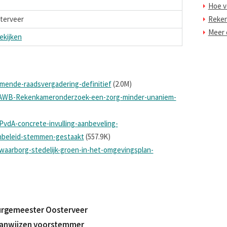
Hoe v
sterveer
Reke
Meer o
ekijken
ormende-raadsvergadering-definitief
(2.0M)
-AWB-Rekenkameronderzoek-een-zorg-minder-unaniem-
PvdA-concrete-invulling-aanbeveling-
nbeleid-stemmen-gestaakt
(557.9K)
-waarborg-stedelijk-groen-in-het-omgevingsplan-
burgemeester Oosterveer
 aanwijzen voorstemmer