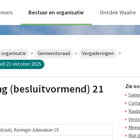
emers
Bestuur en organisatie
Ontdek Waalre
 organisatie
Gemeenteraad
Vergaderingen
>
>
>
d) 21 oktober 2025
g (besluitvormend) 21
Zie oo
Samen
Conta
Raads
Verga
Meepr
dzaal), Koningin Julianalaan 19
Wat d