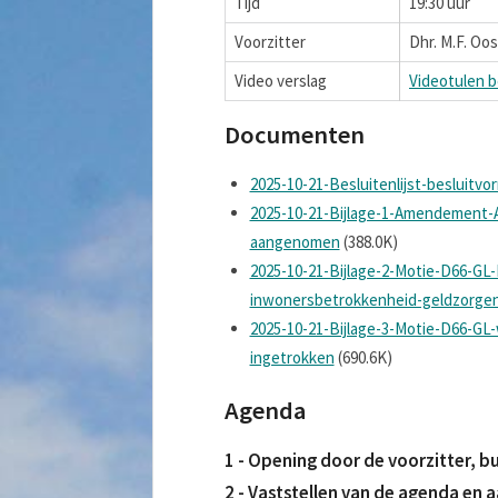
Tijd
19:30 uur
Voorzitter
Dhr. M.F. Oo
Video verslag
Videotulen b
Documenten
2025-10-21-Besluitenlijst-besluitv
2025-10-21-Bijlage-1-Amendement
aangenomen
(388.0K)
2025-10-21-Bijlage-2-Motie-D66-GL-
inwonersbetrokkenheid-geldzorge
2025-10-21-Bijlage-3-Motie-D66-GL
ingetrokken
(690.6K)
Agenda
1 - Opening door de voorzitter, 
2 - Vaststellen van de agenda en