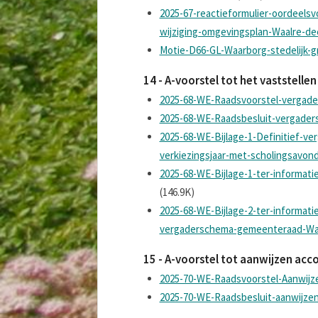
2025-67-reactieformulier-oordeel
wijziging-omgevingsplan-Waalre-
Motie-D66-GL-Waarborg-stedelijk-g
14 - A-voorstel tot het vaststell
2025-68-WE-Raadsvoorstel-vergad
2025-68-WE-Raadsbesluit-vergader
2025-68-WE-Bijlage-1-Definitief-v
verkiezingsjaar-met-scholingsavon
2025-68-WE-Bijlage-1-ter-informa
(146.9K)
2025-68-WE-Bijlage-2-ter-informatie
vergaderschema-gemeenteraad-Wa
15 - A-voorstel tot aanwijzen acc
2025-70-WE-Raadsvoorstel-Aanwijz
2025-70-WE-Raadsbesluit-aanwijze