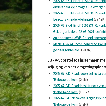
2025-66-SKH-Brief-1051836-Rekenk
onderzoekrapportages-Geldzorgenb
2025-66-SKH-Brief-1051836-Rekenk
Een-zorg-minder-definitief
(397.9K)
2025-66-SKH-Brief-1051836-Reken
Gelzorgenbeleid-22-08-2025-definit
Amendement-AWB-Rekenkameronde
Motie-D66-GL-PvdA-concrete-invul
geldzorgenbeleid
(150.7K)
13 - A-voorstel tot instemmen me
wijziging van het omgevingsplan
2025-67-BD-Raadsvoorstel-nota-va
'Bebouwde-kom'
(2.1M)
2025-67-BD-Raadsbesluit nota van 
'Bebouwde-kom'
(161.7K)
2025-67-BD-Nota-van uitgangspun
'Bebouwde-kom'
(3.2M)