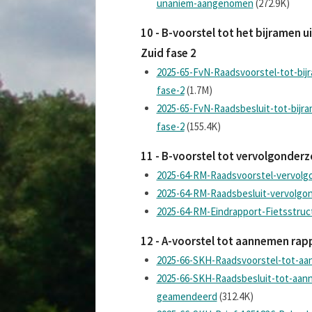
unaniem-aangenomen
(272.9K)
10 - B-voorstel tot het bijramen 
Zuid fase 2
2025-65-FvN-Raadsvoorstel-tot-bijr
fase-2
(1.7M)
2025-65-FvN-Raadsbesluit-tot-bijra
fase-2
(155.4K)
11 - B-voorstel tot vervolgonder
2025-64-RM-Raadsvoorstel-vervolg
2025-64-RM-Raadsbesluit-vervolgo
2025-64-RM-Eindrapport-Fietsstruc
12 - A-voorstel tot aannemen ra
2025-66-SKH-Raadsvoorstel-tot-a
2025-66-SKH-Raadsbesluit-tot-aan
geamendeerd
(312.4K)