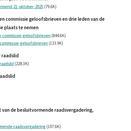
ormend-21-oktober-2025
(79.6K)
 een commissie geloofsbrieven en drie leden van de
ie plaats te nemen
n-commissie-geloofsbrieven
(844.6K)
-commissie-geloofsbrieven
(133.9K)
w raadslid
raadslid
(228.3K)
raadslid
ijst van de besluitvormende raadsvergadering,
ormende-raadsvergadering
(107.6K)