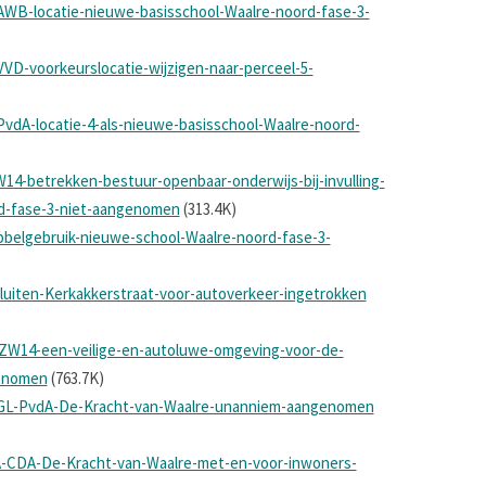
AWB-locatie-nieuwe-basisschool-Waalre-noord-fase-3-
VD-voorkeurslocatie-wijzigen-naar-perceel-5-
vdA-locatie-4-als-nieuwe-basisschool-Waalre-noord-
14-betrekken-bestuur-openbaar-onderwijs-bij-invulling-
rd-fase-3-niet-aangenomen
(313.4K)
bbelgebruik-nieuwe-school-Waalre-noord-fase-3-
sluiten-Kerkakkerstraat-voor-autoverkeer-ingetrokken
-ZW14-een-veilige-en-autoluwe-omgeving-voor-de-
genomen
(763.7K)
-GL-PvdA-De-Kracht-van-Waalre-unanniem-aangenomen
dA-CDA-De-Kracht-van-Waalre-met-en-voor-inwoners-