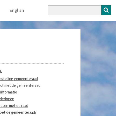
English
k
stelling gemeenteraad
ct met de gemeenteraad
informatie
deringen
aten met de raad
oet de gemeenteraad?