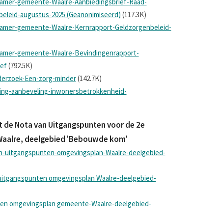
amer-gemeente-Waalre-Aanbiedingsbrief-Raad-
eleid-augustus-2025 (Geanonimiseerd)
(117.3K)
amer-gemeente-Waalre-Kernrapport-Geldzorgenbeleid-
kamer-gemeente-Waalre-Bevindingenrapport-
ief
(792.5K)
rzoek-Een-zorg-minder
(142.7K)
ling-aanbeveling-inwonersbetrokkenheid-
t de Nota van Uitgangspunten voor de 2e
 Waalre, deelgebied 'Bebouwde kom'
n-uitgangspunten-omgevingsplan-Waalre-deelgebied-
uitgangspunten omgevingsplan Waalre-deelgebied-
ten omgevingsplan gemeente-Waalre-deelgebied-