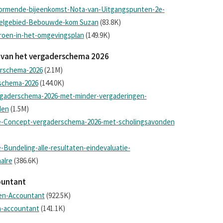
svormende-bijeenkomst-Nota-van-Uitgangspunten-2e-
deelgebied-Bebouwde-kom Suzan
(83.8K)
roen-in-het-omgevingsplan
(149.9K)
en van het vergaderschema 2026
erschema-2026
(2.1M)
schema-2026
(144.0K)
ergaderschema-2026-met-minder-vergaderingen-
den
(1.5M)
tie-Concept-vergaderschema-2026-met-scholingsavonden
-Bundeling-alle-resultaten-eindevaluatie-
alre
(386.6K)
ountant
en-Accountant
(922.5K)
n-accountant
(141.1K)