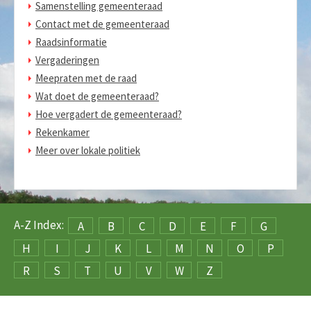
Samenstelling gemeenteraad
Contact met de gemeenteraad
Raadsinformatie
Vergaderingen
Meepraten met de raad
Wat doet de gemeenteraad?
Hoe vergadert de gemeenteraad?
Rekenkamer
Meer over lokale politiek
A-Z Index:
A
B
C
D
E
F
G
H
I
J
K
L
M
N
O
P
R
S
T
U
V
W
Z