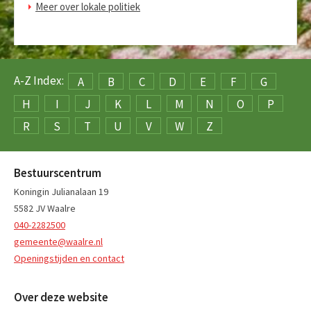
Meer over lokale politiek
A-Z Index:
A
B
C
D
E
F
G
H
I
J
K
L
M
N
O
P
R
S
T
U
V
W
Z
Bestuurscentrum
Koningin Julianalaan 19
5582 JV Waalre
040-2282500
gemeente@waalre.nl
Openingstijden en contact
Over deze website