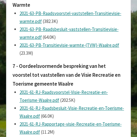
Warmte
2021-63-PB-Raadsvoorstel-vaststellen-Transitievisie-
warmte.pdf
(382.3K)
2021-63-PB-Raadsbesluit-vaststellen-Transitievisie-
warmte.pdf
(64.0K)
2021-63-PB-Transitievisie-warmte-(TVW)-Waalre.pdf
(23.3M)
7 - Oordeelsvormende bespreking van het
voorstel tot vaststellen van de Visie Recreatie en
Toerisme gemeente Waalre
2021-61-RJ-Raadsvoorstel-Visie-Recreatie-en-
Toerisme-Waalre.pdf
(202.5K)
2021-61-RJ-Raadsbesluit-Visie-Recreatie-en-Toerisme-
Waalre.pdf
(66.0K)
2021-61-RJ-Rapportage-visie-Recreatie-en-Toerisme-
Waalre.pdf
(11.2M)