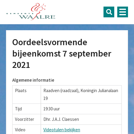
Oordeelsvormende
bijeenkomst 7 september
2021
Algemene informatie
Plaats
Raadven (raadzaal), Koningin Julianalaan
19
Tijd
19:30 uur
Voorzitter
Dhr. J.A.J. Claessen
Video
Videotulen bekijken