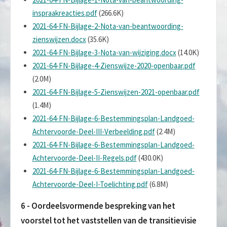
inspraakreacties.pdf
(266.6K)
2021-64-FN-Bijlage-2-Nota-van-beantwoording-
zienswijzen.docx
(35.6K)
2021-64-FN-Bijlage-3-Nota-van-wijziging.docx
(14.0K)
2021-64-FN-Bijlage-4-Zienswijze-2020-openbaar.pdf
(2.0M)
2021-64-FN-Bijlage-5-Zienswijzen-2021-openbaar.pdf
(1.4M)
2021-64-FN-Bijlage-6-Bestemmingsplan-Landgoed-
Achtervoorde-Deel-III-Verbeelding.pdf
(2.4M)
2021-64-FN-Bijlage-6-Bestemmingsplan-Landgoed-
Achtervoorde-Deel-II-Regels.pdf
(430.0K)
2021-64-FN-Bijlage-6-Bestemmingsplan-Landgoed-
Achtervoorde-Deel-I-Toelichting.pdf
(6.8M)
6 - Oordeelsvormende bespreking van het
voorstel tot het vaststellen van de transitievisie