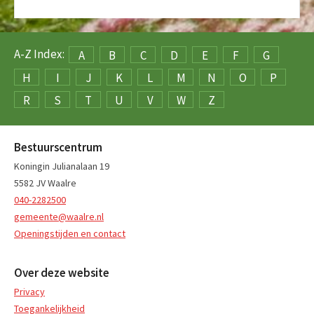
A-Z Index:
A
B
C
D
E
F
G
H
I
J
K
L
M
N
O
P
R
S
T
U
V
W
Z
Bestuurscentrum
Koningin Julianalaan 19
5582 JV Waalre
040-2282500
gemeente@waalre.nl
Openingstijden en contact
Over deze website
Privacy
Toegankelijkheid