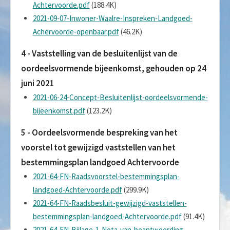
Achtervoorde.pdf
(188.4K)
2021-09-07-Inwoner-Waalre-Inspreken-Landgoed-
Achervoorde-openbaar.pdf
(46.2K)
4 - Vaststelling van de besluitenlijst van de
oordeelsvormende bijeenkomst, gehouden op 24
juni 2021
2021-06-24-Concept-Besluitenlijst-oordeelsvormende-
bijeenkomst.pdf
(123.2K)
5 - Oordeelsvormende bespreking van het
voorstel tot gewijzigd vaststellen van het
bestemmingsplan landgoed Achtervoorde
2021-64-FN-Raadsvoorstel-bestemmingsplan-
landgoed-Achtervoorde.pdf
(299.9K)
2021-64-FN-Raadsbesluit-gewijzigd-vaststellen-
bestemmingsplan-landgoed-Achtervoorde.pdf
(91.4K)
2021-64-FN-Bijlage-1-Nota-van-beantwoording-