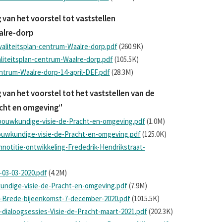
van het voorstel tot vaststellen
alre-dorp
liteitsplan-centrum-Waalre-dorp.pdf
(260.9K)
iteitsplan-centrum-Waalre-dorp.pdf
(105.5K)
ntrum-Waalre-dorp-14-april-DEF.pdf
(28.3M)
an het voorstel tot het vaststellen van de
cht en omgeving’'
ouwkundige-visie-de-Pracht-en-omgeving.pdf
(1.0M)
uwkundige-visie-de-Pracht-en-omgeving.pdf
(125.0K)
notitie-ontwikkeling-Frededrik-Hendrikstraat-
-03-03-2020.pdf
(4.2M)
undige-visie-de-Pracht-en-omgeving.pdf
(7.9M)
g-Brede-bijeenkomst-7-december-2020.pdf
(1015.5K)
-dialoogsessies-Visie-de-Pracht-maart-2021.pdf
(202.3K)