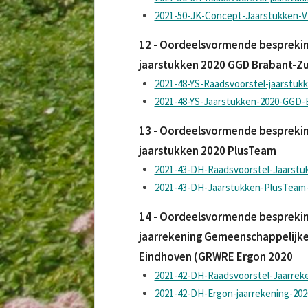
2021-50-JK-Concept-Jaarstukken-
12 - Oordeelsvormende besprekin
jaarstukken 2020 GGD Brabant-Z
2021-48-YS-Raadsvoorstel-jaarstu
2021-48-YS-Jaarstukken-2020-GGD-B
13 - Oordeelsvormende besprekin
jaarstukken 2020 PlusTeam
2021-43-DH-Raadsvoorstel-Jaarstu
2021-43-DH-Jaarstukken-PlusTeam-
14 - Oordeelsvormende besprekin
jaarrekening Gemeenschappelijke
Eindhoven (GRWRE Ergon 2020
2021-42-DH-Raadsvoorstel-Jaarre
2021-42-DH-Ergon-jaarrekening-202