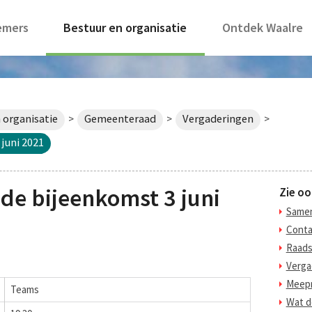
emers
Bestuur en organisatie
Ontdek Waalre
 organisatie
Gemeenteraad
Vergaderingen
>
>
>
juni 2021
e bijeenkomst 3 juni
Zie oo
Samen
Conta
Raads
Verga
Meepr
Teams
Wat d