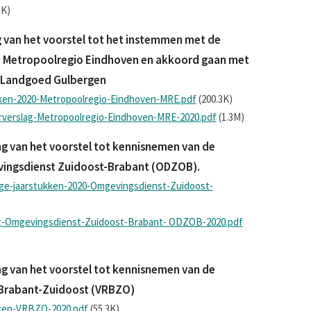
1K)
 van het voorstel tot het instemmen met de
e Metropoolregio Eindhoven en akkoord gaan met
or Landgoed Gulbergen
kken-2020-Metropoolregio-Eindhoven-MRE.pdf
(200.3K)
verslag-Metropoolregio-Eindhoven-MRE-2020.pdf
(1.3M)
g van het voorstel tot kennisnemen van de
ingsdienst Zuidoost-Brabant (ODZOB).
ige-jaarstukken-2020-Omgevingsdienst-Zuidoost-
ng-Omgevingsdienst-Zuidoost-Brabant- ODZOB-2020.pdf
g van het voorstel tot kennisnemen van de
o Brabant-Zuidoost (VRBZO)
kken-VRBZO-2020.pdf
(55.3K)