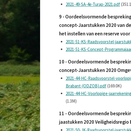
2021-49-SA-4e-Turap-2021.pdf
(351.
9 - Oordeelsvormende bespreking
concept-Jaarstukken 2020 van d
het instellen van een reserve vo
2021-51-KS-Raadsvoorstel-jaarstu
2021-51-KS-Concept-Programmajaar
10 - Oordeelsvormende besprekin
concept-Jaarstukken 2020 Omgev
2021-44-HC-Raadsvoorstel-voorlop
Brabant-(ODZOB).pdf
(169.0K)
2021-44-HC-Voorlopige-jaarrekeni
(1.3M)
11 - Oordeelsvormende besprekin
jaastukken 2020 Veiligheidsregi
2021-50-JK-Raadsvoorstel-jaarstu