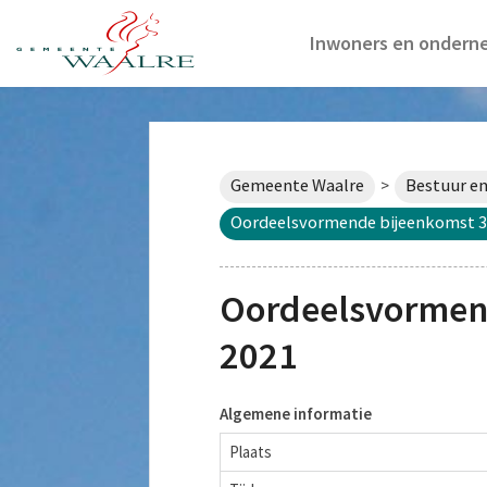
Inwoners en ondern
Gemeente Waalre
Bestuur en
>
Oordeelsvormende bijeenkomst 3 
Oordeelsvormend
2021
Algemene informatie
Plaats