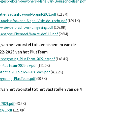
g-gesprekken-bewoners-Maria-van-Bourgondiëlaan.pdf
tie-raadsinfoavond-6-april-2021.pdf
(12.2M)
raadsinfoavond-6-april-Visie-de -racht.pdf
(189.1K)
-visie-de-pracht-en-omgeving.pdf
(109.9K)
analyse-Ekenrooi-Waalre-def 1.1.pdf
(2.6M)
 van het voorstel tot kennisnemen van de
22-2025 van het PlusTeam
enbegroting-PlusTeam-2022-e.v.pdf
(148.4K)
-PlusTeam-2022-e.v.pdf
(121.0K)
oforma-2022-2025-PlusTeam.pdf
(482.2K)
egroting-PlusTeam.pdf
(90.3K)
an het voorstel tot het vaststellen van de 4
-2021.pdf
(63.5K)
2021.pdf
(125.0K)