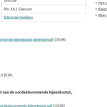
19:30 uur
Hoe v
Dhr. J.A.J. Claessen
Reke
Meer o
Videotulen bekijken
vormende-bijeenkomst-definitief.pdf
(150.9K)
(129.2K)
lijst van de oordeelsvormende bijeenkomst,
-oordeelsvormende-bijeenkomst.pdf
(132.6K)