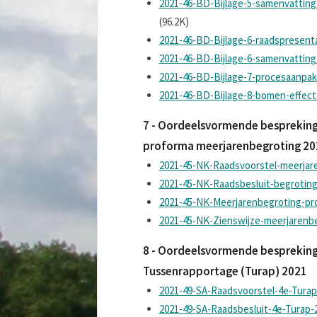
2021-46-BD-Bijlage-5-samenvattin
(96.2K)
2021-46-BD-Bijlage-6-raadspresenta
2021-46-BD-Bijlage-6-samenvatting-
2021-46-BD-Bijlage-7-procesaanpak
2021-46-BD-Bijlage-8-bomen-effect-
7 - Oordeelsvormende bespreking
proforma meerjarenbegroting 20
2021-45-NK-Raadsvoorstel-meerjar
2021-45-NK-Raadsbesluit-begroting
2021-45-NK-Meerjarenbegroting-pr
2021-45-NK-Zienswijze-meerjarenb
8 - Oordeelsvormende bespreking v
Tussenrapportage (Turap) 2021
2021-49-SA-Raadsvoorstel-4e-Turap
2021-49-SA-Raadsbesluit-4e-Turap-