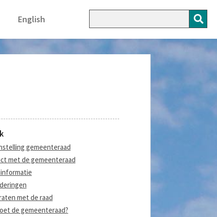
English
k
stelling gemeenteraad
ct met de gemeenteraad
informatie
deringen
aten met de raad
oet de gemeenteraad?