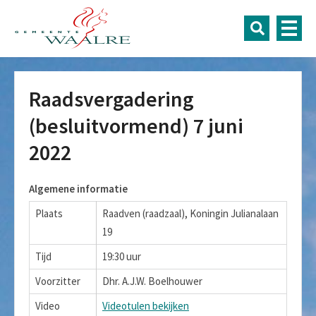
Raadsvergadering
(besluitvormend) 7 juni
2022
Algemene informatie
Plaats
Raadven (raadzaal), Koningin Julianalaan
19
Tijd
19:30 uur
Voorzitter
Dhr. A.J.W. Boelhouwer
Video
Videotulen bekijken