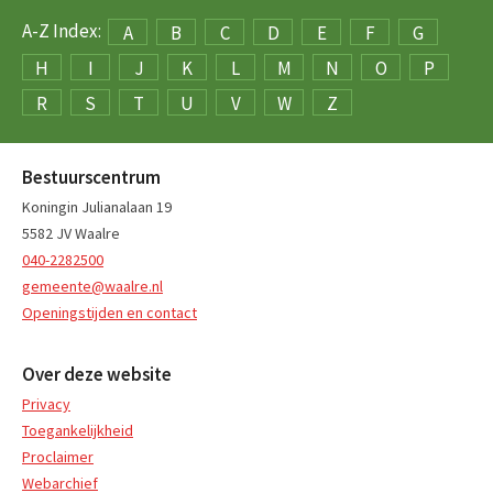
A-Z Index:
A
B
C
D
E
F
G
H
I
J
K
L
M
N
O
P
R
S
T
U
V
W
Z
Bestuurscentrum
Koningin Julianalaan 19
5582 JV Waalre
040-2282500
gemeente@waalre.nl
Openingstijden en contact
Over deze website
Privacy
Toegankelijkheid
Proclaimer
Webarchief