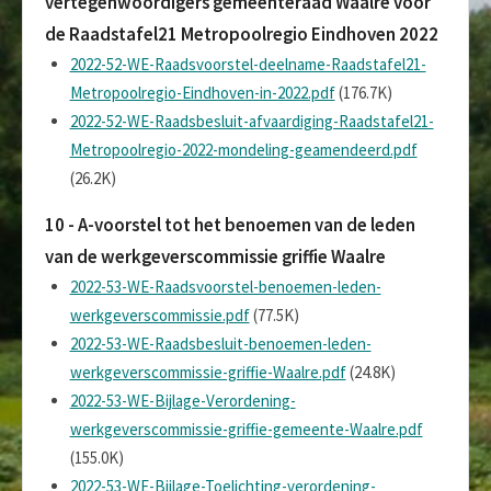
vertegenwoordigers gemeenteraad Waalre voor
de Raadstafel21 Metropoolregio Eindhoven 2022
2022-52-WE-Raadsvoorstel-deelname-Raadstafel21-
Metropoolregio-Eindhoven-in-2022.pdf
(176.7K)
2022-52-WE-Raadsbesluit-afvaardiging-Raadstafel21-
Metropoolregio-2022-mondeling-geamendeerd.pdf
(26.2K)
10 - A-voorstel tot het benoemen van de leden
van de werkgeverscommissie griffie Waalre
2022-53-WE-Raadsvoorstel-benoemen-leden-
werkgeverscommissie.pdf
(77.5K)
2022-53-WE-Raadsbesluit-benoemen-leden-
werkgeverscommissie-griffie-Waalre.pdf
(24.8K)
2022-53-WE-Bijlage-Verordening-
werkgeverscommissie-griffie-gemeente-Waalre.pdf
(155.0K)
2022-53-WE-Bijlage-Toelichting-verordening-