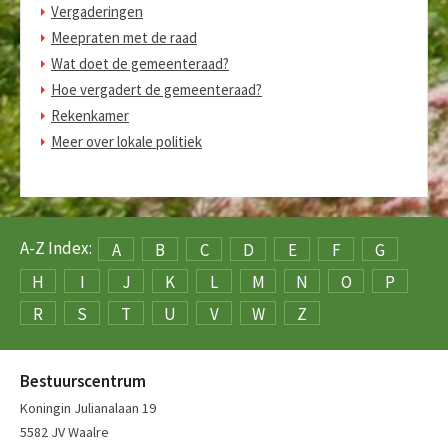
Vergaderingen
Meepraten met de raad
Wat doet de gemeenteraad?
Hoe vergadert de gemeenteraad?
Rekenkamer
Meer over lokale politiek
A-Z Index:
A
B
C
D
E
F
G
H
I
J
K
L
M
N
O
P
R
S
T
U
V
W
Z
Bestuurscentrum
Koningin Julianalaan 19
5582 JV Waalre