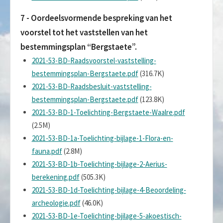
7 - Oordeelsvormende bespreking van het
voorstel tot het vaststellen van het
bestemmingsplan “Bergstaete”.
2021-53-BD-Raadsvoorstel-vaststelling-
bestemmingsplan-Bergstaete.pdf
(316.7K)
2021-53-BD-Raadsbesluit-vaststelling-
bestemmingsplan-Bergstaete.pdf
(123.8K)
2021-53-BD-1-Toelichting-Bergstaete-Waalre.pdf
(2.5M)
2021-53-BD-1a-Toelichting-bijlage-1-Flora-en-
fauna.pdf
(2.8M)
2021-53-BD-1b-Toelichting-bijlage-2-Aerius-
berekening.pdf
(505.3K)
2021-53-BD-1d-Toelichting-bijlage-4-Beoordeling-
archeologie.pdf
(46.0K)
2021-53-BD-1e-Toelichting-bjilage-5-akoestisch-