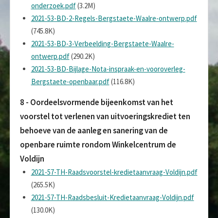
onderzoek.pdf
(3.2M)
2021-53-BD-2-Regels-Bergstaete-Waalre-ontwerp.pdf
(745.8K)
2021-53-BD-3-Verbeelding-Bergstaete-Waalre-
ontwerp.pdf
(290.2K)
2021-53-BD-Bijlage-Nota-inspraak-en-vooroverleg-
Bergstaete-openbaar.pdf
(116.8K)
8 - Oordeelsvormende bijeenkomst van het
voorstel tot verlenen van uitvoeringskrediet ten
behoeve van de aanleg en sanering van de
openbare ruimte rondom Winkelcentrum de
Voldijn
2021-57-TH-Raadsvoorstel-kredietaanvraag-Voldijn.pdf
(265.5K)
2021-57-TH-Raadsbesluit-Kredietaanvraag-Voldijn.pdf
(130.0K)