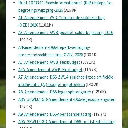
Brief-1073347-Raadsinformatiebrief-(RIB)-bijlage-1e-
begrotingswijziging-2026
(316.8K)
A1. Amendement-VVD-Onroerendezaakbelasting
(OZB) 2026
(118.1K)
A3. Amendement-AWB-positief-saldo-begroting-2026
(109.8K)
A4-amendement-D66-beperk-verhoging-
onroerendzaakbelasting (OZB)-2026
(130.1K)
A5. Amendement-AWB-Flexbudget
(109.1K)
A5A. Amendement-AWB-Flexbudget
(116.7K)
A7. Amendement-D66-ZW14-gerichte-inzet-artificiële-
intelligentie-(AI)-budget-ingetrokken
(140.2K)
A8. Amendement-D66-legesopbrengsten
(125.0K)
A8A. GEWIJZIGD-Amendement-D66-legesopbrengsten
(137.0K)
A9. Amendement-D66-toeristenbelasting
(119.3K)
A9A. GEWIJZIGD-Amendement-D66-toeristenbelasting