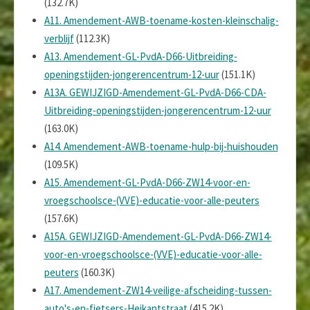
(132.7K)
A11. Amendement-AWB-toename-kosten-kleinschalig-
verblijf
(112.3K)
A13. Amendement-GL-PvdA-D66-Uitbreiding-
openingstijden-jongerencentrum-12-uur
(151.1K)
A13A. GEWIJZIGD-Amendement-GL-PvdA-D66-CDA-
Uitbreiding-openingstijden-jongerencentrum-12-uur
(163.0K)
A14. Amendement-AWB-toename-hulp-bij-huishouden
(109.5K)
A15. Amendement-GL-PvdA-D66-ZW14-voor-en-
vroegschoolsce-(VVE)-educatie-voor-alle-peuters
(157.6K)
A15A. GEWIJZIGD-Amendement-GL-PvdA-D66-ZW14-
voor-en-vroegschoolsce-(VVE)-educatie-voor-alle-
peuters
(160.3K)
A17. Amendement-ZW14-veilige-afscheiding-tussen-
auto's-en-fietsers-Heikantstraat
(415.2K)