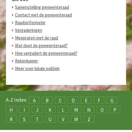
Samenstelling gemeenteraad
Contact met de gemeenteraad
Raadsinformatie
Vergaderingen
Meepraten met de raad
Wat doet de gemeenteraad?
Hoe vergadert de gemeenteraad?
Rekenkamer
Meer over lokale politiek
A-Z Index:
A
B
C
D
E
F
G
H
I
J
K
L
M
N
O
P
R
S
T
U
V
W
Z