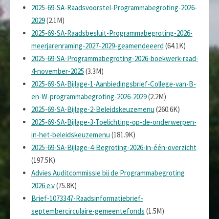
2025-69-SA-Raadsvoorstel-Programmabegroting-2026-
2029
(2.1M)
2025-69-SA-Raadsbesluit-Programmabegroting-2026-
meerjarenraming-2027-2029-geamendeeerd
(64.1K)
2025-69-SA-Programmabegroting-2026-boekwerk-raad-
4-november-2025
(3.3M)
2025-69-SA-Bijlage-1-Aanbiedingsbrief-College-van-B-
en-W-programmabegroting-2026-2029
(2.2M)
2025-69-SA-Bijlage-2-Beleidskeuzemenu
(260.6K)
2025-69-SA-Bijlage-3-Toelichting-op-de-onderwerpen-
in-het-beleidskeuzemenu
(181.9K)
2025-69-SA-Bijlage-4-Begroting-2026-in-één-overzicht
(197.5K)
Advies Auditcommissie bij de Programmabegroting
2026 e.v
(75.8K)
Brief-1073347-Raadsinformatiebrief-
septembercirculaire-gemeentefonds
(1.5M)