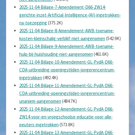
2025-11-04-Bijlage-7-Amendement-D66-ZW14-
gerichte-inzet-Artificial-Intelligence-(AI)-ingetrokken-
na-toezegging
(375.2K)
2025-11-04-Bijlage-8-Amendement-AWB-toename-
kosten-kleinschalig-verblijf-niet-aangenomen
(542.9K)
2025-11-04-Bijlage-9-Amendement-AWB-toename-
hulp-bij-huishouding-niet-aangenomen
(461.6K)
2025-11-04-Bijlage-10-Amendement-GL-PvdA-D66-
CDA-uitbreiding-openingstijden-jongerencentrum-
ingetrokken
(492.4K)
2025-11-04-Bijlage-11-Amendement-GL-PvdA-D66-
CDA-uitbreiding-openingstijden-jongerencentrum-
unaniem-aangenomen
(484.7K)
2025-11-04-Bijlage-12-Amendement-GL-PvdA-D66-
ZW14-voor-en-vroegschoolse-educatie-voor-alle-
peuters-ingetrokken
(573.8K)
2025-11-04-Bijlage-13-Amendement-GL-PvdA-D66-