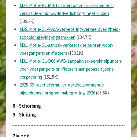
M27. Motie-PvdA-GL-onderzoek-naar-rendement-
versnelde-ombouw-ledverlichting-ingetrokken
(139.2K)
M29. Motie-GL-PvdA-verbetering-verkeersveiligheid-
schoolomgeving-ingetrokken
(134.7K)
M31. Motie-GL-aanpak-verkeersknelpunten-voor-
voetgangers-en-fietsers
(130.1K)
M31. Motie-GL-D66-AWB-aanpak-verkeersknelpunten-
voor-voetgangers-en-fietsers-aangepast-tijdens-
vergadering
(151.5K)
2025-69-reactieformulier-oordeelsvormende-
bijeenkomst-programmabegroting-2026
(85.6K)
8 - Schorsing
9 - Sluiting
Zie ook