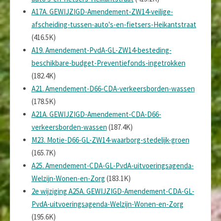
A17A. GEWIJZIGD-Amendement-ZW14-veilige-
afscheiding-tussen-auto's-en-fietsers-Heikantstraat
(416.5K)
A19. Amendement-PvdA-GL-ZW14-besteding-
beschikbare-budget-Preventiefonds-ingetrokken
(182.4K)
A21. Amendement-D66-CDA-verkeersborden-wassen
(178.5K)
A21A. GEWIJZIGD-Amendement-CDA-D66-
verkeersborden-wassen
(187.4K)
M23. Motie-D66-GL-ZW14-waarborg-stedelijk-groen
(165.7K)
A25. Amendement-CDA-GL-PvdA-uitvoeringsagenda-
Welzijn-Wonen-en-Zorg
(183.1K)
2e wijziging A25A. GEWIJZIGD-Amendement-CDA-GL-
PvdA-uitvoeringsagenda-Welzijn-Wonen-en-Zorg
(195.6K)