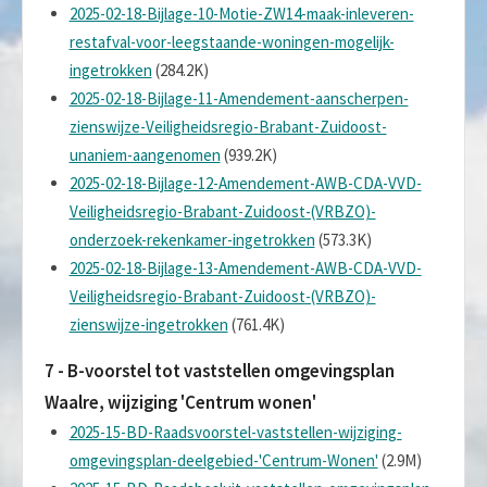
2025-02-18-Bijlage-10-Motie-ZW14-maak-inleveren-
restafval-voor-leegstaande-woningen-mogelijk-
ingetrokken
(284.2K)
2025-02-18-Bijlage-11-Amendement-aanscherpen-
zienswijze-Veiligheidsregio-Brabant-Zuidoost-
unaniem-aangenomen
(939.2K)
2025-02-18-Bijlage-12-Amendement-AWB-CDA-VVD-
Veiligheidsregio-Brabant-Zuidoost-(VRBZO)-
onderzoek-rekenkamer-ingetrokken
(573.3K)
2025-02-18-Bijlage-13-Amendement-AWB-CDA-VVD-
Veiligheidsregio-Brabant-Zuidoost-(VRBZO)-
zienswijze-ingetrokken
(761.4K)
7 - B-voorstel tot vaststellen omgevingsplan
Waalre, wijziging 'Centrum wonen'
2025-15-BD-Raadsvoorstel-vaststellen-wijziging-
omgevingsplan-deelgebied-'Centrum-Wonen'
(2.9M)