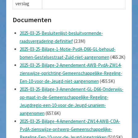
verslag
Documenten
2025-03-25-Besluitenlijst-besluitvormende-
raadsvergadering-definitief
(2.3M)
2025-03-25-Bijlage-1-Motie-PvdA-D66-GL-behoud-
bomen-Gestelsestraat-Zuid-niet-aangenomen
(465.2K)
2025-03-25-Bijlage-2-Amendement-AWB-PvdA-ZW14-
zienswijze-oprichting-Gemeenschappelijke-Regeling-
Een-10-voor-de-Jeugd-niet-aangenomen
(455.5K)
2025-03-25-Bijlage-3-Amendement-GL-D66-Onderwijs-
op-maat-in-de-Gemeenschappelijke-Regeling-
Jeugdregio-een-10-voor-de-Jeugd-unaniem-
aangenomen
(657.6K)
2025-03-25-Bijlage-4-Amendement-ZW14-AWB-CDA-
PvdA-zienswijze-ontwerp-Gemeenschappelijke-
Regeling-Een-10-voor-de-Jeugd-ingetrokken
(510.5K)