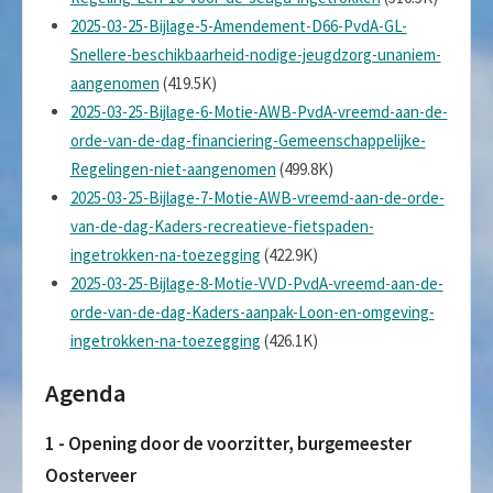
2025-03-25-Bijlage-5-Amendement-D66-PvdA-GL-
Snellere-beschikbaarheid-nodige-jeugdzorg-unaniem-
aangenomen
(419.5K)
2025-03-25-Bijlage-6-Motie-AWB-PvdA-vreemd-aan-de-
orde-van-de-dag-financiering-Gemeenschappelijke-
Regelingen-niet-aangenomen
(499.8K)
2025-03-25-Bijlage-7-Motie-AWB-vreemd-aan-de-orde-
van-de-dag-Kaders-recreatieve-fietspaden-
ingetrokken-na-toezegging
(422.9K)
2025-03-25-Bijlage-8-Motie-VVD-PvdA-vreemd-aan-de-
orde-van-de-dag-Kaders-aanpak-Loon-en-omgeving-
ingetrokken-na-toezegging
(426.1K)
Agenda
1 - Opening door de voorzitter, burgemeester
Oosterveer