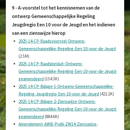
9 - A-voorstel tot het kennisnemen van de
ontwerp Gemeenschappelijke Regeling
Jeugdregio Een 10 voor de Jeugd en het indienen
van een zienswijze hierop
2025-14-CP-Raadsvoorstel-Ontwerp-
Gemeenschappelijke-Regeling-Een-10-voor-de-Jeugd
(2.5M)
2025-14-CP-Raadsbesluit-Ontwerp-
Gemeenschappelijke-Regeling-Een-10-voor-de-Jeugd-
geamendeerd
(154.3K)
2025-14-CP-Bijlage-1-Ontwerp-Gemeenschappelijke-
Regeling-Jeugdregio-Een-10-voor-de-Jeugd
(422.2K)
2025-14-CP-Bijlage-2-Zienswijze-Ontwerp-
Gemeenschappelijke-Regeling-Een-10-voor-de-Jeugd-
geamendeerd
(884.6K)
Amendement-AWB-PvdA-ZW14-Zienswijze-