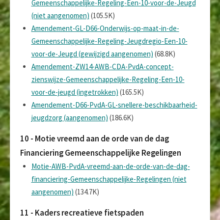
Gemeenschappelijke-Regeling-Een-10-voor-de-Jeugd
(niet aangenomen)
(105.5K)
Amendement-GL-D66-Onderwijs-op-maat-in-de-
Gemeenschappelijke-Regeling-Jeugdregio-Een-10-
voor-de-Jeugd (gewijzigd aangenomen)
(68.8K)
Amendement-ZW14-AWB-CDA-PvdA-concept-
zienswijze-Gemeenschappelijke-Regeling-Een-10-
voor-de-jeugd (ingetrokken)
(165.5K)
Amendement-D66-PvdA-GL-snellere-beschikbaarheid-
jeugdzorg (aangenomen)
(186.6K)
10 - Motie vreemd aan de orde van de dag
Financiering Gemeenschappelijke Regelingen
Motie-AWB-PvdA-vreemd-aan-de-orde-van-de-dag-
financiering-Gemeenschappelijke-Regelingen (niet
aangenomen)
(134.7K)
11 - Kaders recreatieve fietspaden