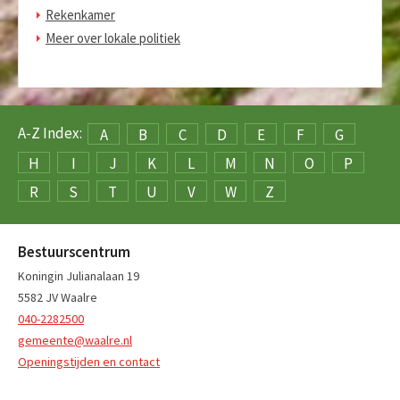
Rekenkamer
Meer over lokale politiek
A-Z Index:
A
B
C
D
E
F
G
H
I
J
K
L
M
N
O
P
R
S
T
U
V
W
Z
Bestuurscentrum
Koningin Julianalaan 19
5582 JV Waalre
040-2282500
gemeente@waalre.nl
Openingstijden en contact