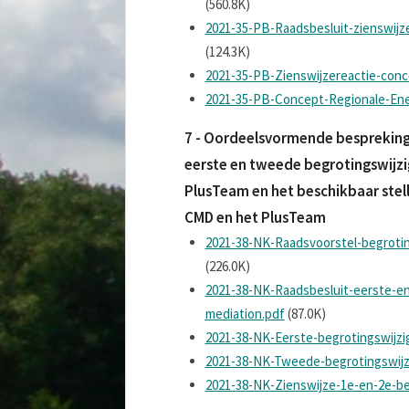
(560.8K)
2021-35-PB-Raadsbesluit-zienswijz
(124.3K)
2021-35-PB-Zienswijzereactie-conc
2021-35-PB-Concept-Regionale-Ener
7 - Oordeelsvormende bespreking
eerste en tweede begrotingswijz
PlusTeam en het beschikbaar stel
CMD en het PlusTeam
2021-38-NK-Raadsvoorstel-begrotin
(226.0K)
2021-38-NK-Raadsbesluit-eerste-e
mediation.pdf
(87.0K)
2021-38-NK-Eerste-begrotingswijzi
2021-38-NK-Tweede-begrotingswijz
2021-38-NK-Zienswijze-1e-en-2e-be