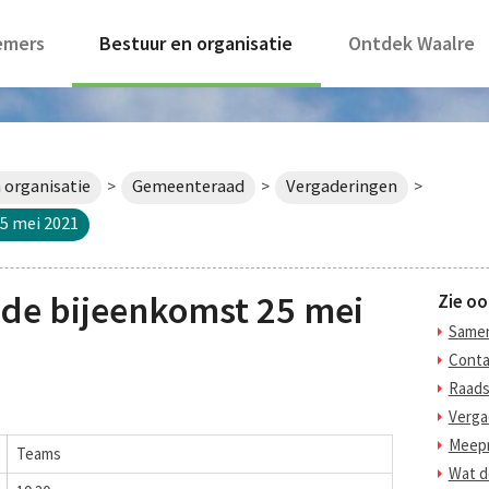
emers
Bestuur en organisatie
Ontdek Waalre
 organisatie
Gemeenteraad
Vergaderingen
>
>
>
5 mei 2021
de bijeenkomst 25 mei
Zie oo
Samen
Conta
Raads
Verga
Meepr
Teams
Wat d