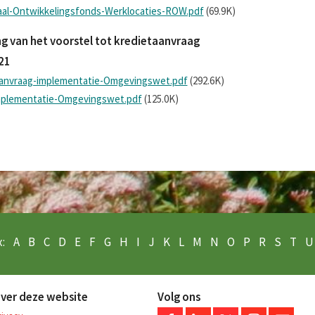
aal-Ontwikkelingsfonds-Werklocaties-ROW.pdf
(69.9K)
 van het voorstel tot kredietaanvraag
21
aanvraag-implementatie-Omgevingswet.pdf
(292.6K)
implementatie-Omgevingswet.pdf
(125.0K)
:
A
B
C
D
E
F
G
H
I
J
K
L
M
N
O
P
R
S
T
U
ver deze website
Volg ons