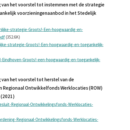
van het voorstel tot instemmen met de strategie
nkelijk voorzieningenaanbod in het Stedelijk
lijke-strategie-Groots!-Een-hoogwaardig-en-
pdf
(352.6K)
jke-strategie-Groots!-Een-hoogwaardig-en-toegankelijk-
ed-Eindhoven-Groots!-een-hoogwaardig-en-toegankelijk-
van het voorstel tot herstel van de
en Regionaal Ontwikkelfonds Werklocaties (ROW)
 (2021)
esluit-Regionaal-Ontwikkelingsfonds-Werklocaties-
ordening-Regionaal-Ontwikkelingsfonds-Werklocaties-