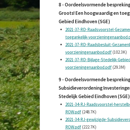
8 - Oordeelsvormende bespreking 
Groots! Een hoogwaardig en toega
Gebied Eindhoven (SGE)
2021-37-RD-Raadsvoorstel-Gezamen
toegankelijk-voorzieningenaanbod.
2021-37-RD-Raadsbesluit-Gezamenli
voorzieningenaanbod.pdf
(102.3K)
2021-37-RD-Bijlage-Stedelijk-Gebi
voorzieningenaanbod.pdf
(29.3M)
9 - Oordeelsvormende bespreking 
Subsidieverordening Investering
Stedelijk Gebied Eindhoven (SGE)
2021-34-RJ-Raadsvoorstel-herstelb
ROW.pdf
(248.7K)
2021-34-RJ-gewijzigde-Subsidiever
ROW.pdf
(222.7K)