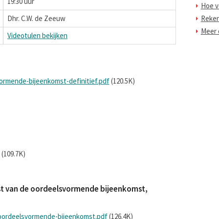
19:30 uur
Hoe v
Dhr. C.W. de Zeeuw
Reke
Meer o
Videotulen bekijken
vormende-bijeenkomst-definitief.pdf
(120.5K)
(109.7K)
lijst van de oordeelsvormende bijeenkomst,
-oordeelsvormende-bijeenkomst.pdf
(126.4K)