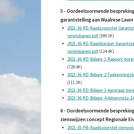
5 - Oordeelsvormende bespreking 
garantstelling aan Waalrese Lawn
2021-36-RD-Raadsvoorstel-Garantst
tennisbanen.pdf
(389.3K)
2021-36-RD-Raadsbesluit-Garantste
tennisbanen.pdf
(124.4K)
2021-36-RD-Bijlage-1-Rapport-borg
(728.4K)
2021-36-RD-Bijlage-2-Toekenningsb
(111.2K)
2021-36-RD-Bijlage-3-Aanvraag-bor
2021-36-RD-Bijlage-4-Adviesnota-2
6 - Oordeelsvormende bespreking v
zienswijzen concept Regionale Ene
2021-35-PB-Raadsvoorstel-zienswij