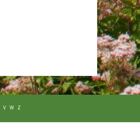
V
W
Z