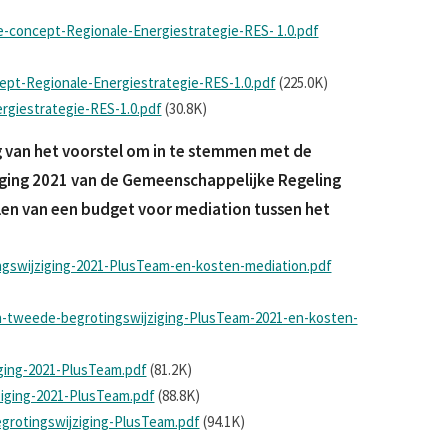
e-concept-Regionale-Energiestrategie-RES- 1.0.pdf
ept-Regionale-Energiestrategie-RES-1.0.pdf
(225.0K)
giestrategie-RES-1.0.pdf
(30.8K)
 van het voorstel om in te stemmen met de
iging 2021 van de Gemeenschappelijke Regeling
len van een budget voor mediation tussen het
gswijziging-2021-PlusTeam-en-kosten-mediation.pdf
n-tweede-begrotingswijziging-PlusTeam-2021-en-kosten-
ging-2021-PlusTeam.pdf
(81.2K)
iging-2021-PlusTeam.pdf
(88.8K)
grotingswijziging-PlusTeam.pdf
(94.1K)