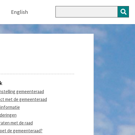
English
k
stelling gemeenteraad
ct met de gemeenteraad
informatie
deringen
aten met de raad
oet de gemeenteraad?