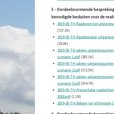
5 - Oordeelsvormende bespreking 
benodigde besluiten voor de real
2019-05-TH-Raadvoorstel-uitgang
(727.3K)
2019-05-TH-Raadsbesluit-uitgang
(29.0K)
2019-05-TH-advies-uitgangspunten
scenario-1.pdf
(283.1K)
2019-05-TH-advies-uitgangspunten
scenario-2.pdf
(372.5K)
2019-05-TH-advies-uitgangspunten
scenario-3.pdf
(354.7K)
2019-05-TH-Presentatie-raadsinfo
2018.pdf
(1.1M)
2019-05-TH-Bijlage-ter-informatie-
6 - Oordeelsvormende bespreking 