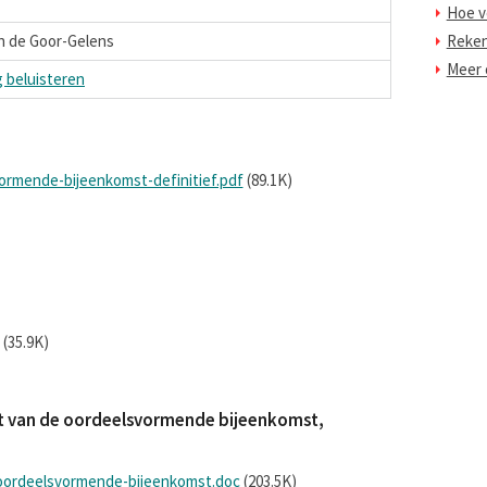
Hoe v
van de Goor-Gelens
Reke
Meer o
g beluisteren
vormende-bijeenkomst-definitief.pdf
(89.1K)
(35.9K)
ijst van de oordeelsvormende bijeenkomst,
-oordeelsvormende-bijeenkomst.doc
(203.5K)