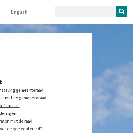
English
k
stelling gemeenteraad
ct met de gemeenteraad
informatie
deringen
aten met de raad
oet de gemeenteraad?