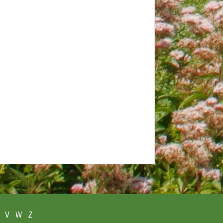
V
W
Z