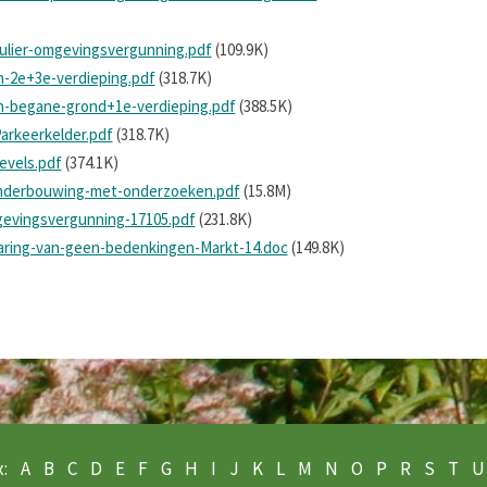
ulier-omgevingsvergunning.pdf
(109.9K)
n-2e+3e-verdieping.pdf
(318.7K)
n-begane-grond+1e-verdieping.pdf
(388.5K)
arkeerkelder.pdf
(318.7K)
evels.pdf
(374.1K)
-onderbouwing-met-onderzoeken.pdf
(15.8M)
evingsvergunning-17105.pdf
(231.8K)
laring-van-geen-bedenkingen-Markt-14.doc
(149.8K)
:
A
B
C
D
E
F
G
H
I
J
K
L
M
N
O
P
R
S
T
U