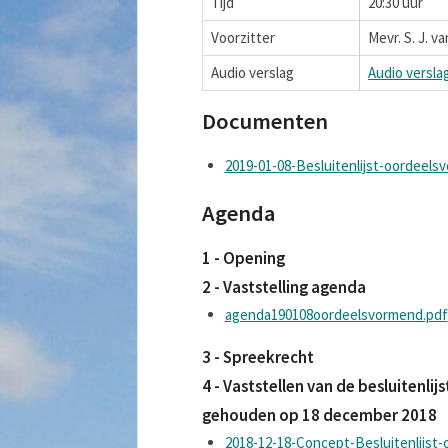
Tijd
20:30 uur
Voorzitter
Mevr. S. J. 
Audio verslag
Audio versla
Documenten
2019-01-08-Besluitenlijst-oordeels
Agenda
1 - Opening
2 - Vaststelling agenda
agenda190108oordeelsvormend.pdf
3 - Spreekrecht
4 - Vaststellen van de besluitenl
gehouden op 18 december 2018
2018-12-18-Concept-Besluitenlijst