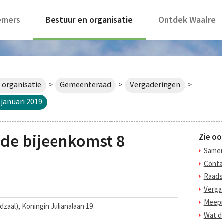
emers
Bestuur en organisatie
Ontdek Waalre
 organisatie
Gemeenteraad
Vergaderingen
>
>
>
januari 2019
de bijeenkomst 8
Zie oo
Samen
Conta
Raads
Verga
Meepr
dzaal), Koningin Julianalaan 19
Wat d