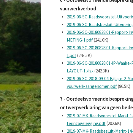
vuurwerkverbod
2019-06-SC-Raadsvoorstel-Uitvoer
2019-06-SC-Raadsbesluit-Uitvoeri
2019-06-SC-20180828.01-Rapport-In
METING-1.pdf
(241.0K)
2019-06-SC-20180828.01-Rapport-In
1.pdf
(243.5K)
2019-06-SC-20180828.01-IP-Waalre
LAYOUT-1.xlsx
(242.3K)
2019-06-SC-2018-09-04-Bijlage-2-
vuurwerk-aangenomen.pdf
(96.5K)
7 - Oordeelsvormende bespreking v
ontwerpverklaring van geen bede
2019-07-MK-Raadsvoorstel-Markt-1
terinzagelegging.pdf
(202.6K)
2019-07-MK-Raadsbesluit-Markt-14