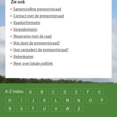
Zie ook
Samenstelling gemeenteraad
Contact met de gemeenteraad
Raadsinformatie
Vergaderingen
Meepraten met de raad
Wat doet de gemeenteraad?
Hoe vergadert de gemeenteraad?
Rekenkamer
Meer over lokale politiek
A-Z Index:
A
B
C
D
E
F
G
H
I
J
K
L
M
N
O
P
R
S
T
U
V
W
Z