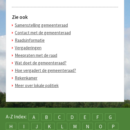
Zie ook
Samenstelling gemeenteraad
Contact met de gemeenteraad
Raadsinformatie
Vergaderingen
Meepraten met de raad
Wat doet de gemeenteraad?
Hoe vergadert de gemeenteraad?
Rekenkamer
Meer over lokale politiek
A-Z Index:
A
B
C
D
E
F
G
H
I
J
K
L
M
N
O
P