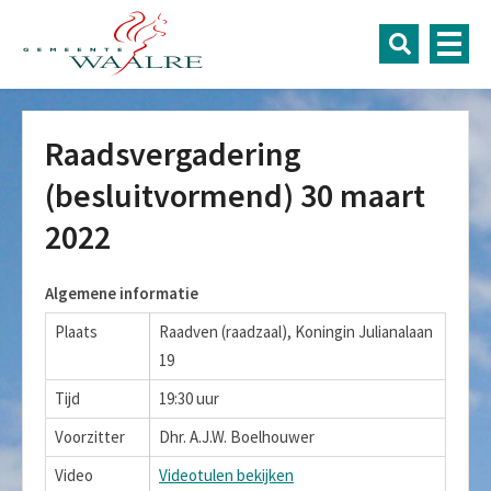
Raadsvergadering
(besluitvormend) 30 maart
2022
Algemene informatie
Plaats
Raadven (raadzaal), Koningin Julianalaan
19
Tijd
19:30 uur
Voorzitter
Dhr. A.J.W. Boelhouwer
Video
Videotulen bekijken