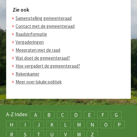
Zie ook
Samenstelling gemeenteraad
Contact met de gemeenteraad
Raadsinformatie
Vergaderingen
Meepraten met de raad
Wat doet de gemeenteraad?
Hoe vergadert de gemeenteraad?
Rekenkamer
Meer over lokale politiek
A-Z Index:
A
B
C
D
E
F
G
H
I
J
K
L
M
N
O
P
R
S
T
U
V
W
Z