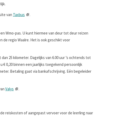
ijk.
site van
Taxbus
.
t een Wmo-pas. U kunt hiermee van deur tot deur reizen
en de regio Waalre. Het is ook geschikt voor
t dan 25 kilometer. Dagelijks van 6.00 uur ’s ochtends tot
 u € 0,20 binnen een jaarlijks toegekend persoonlijk
meter. Betaling gaat via bankafschrijving. Eén begeleider
 van
Valys
.
n de reiskosten of aangepast vervoer voor de leerling naar