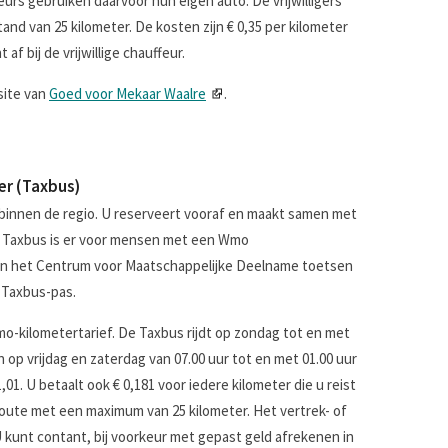
eurs gebruiken daarvoor hun eigen auto. De vrijwilligers
and van 25 kilometer. De kosten zijn € 0,35 per kilometer
f bij de vrijwillige chauffeur.
site van
Goed voor Mekaar Waalre
.
er (Taxbus)
r binnen de regio. U reserveert vooraf en maakt samen met
De Taxbus is er voor mensen met een Wmo
an het Centrum voor Maatschappelijke Deelname toetsen
 Taxbus-pas.
o-kilometertarief. De Taxbus rijdt op zondag tot en met
n op vrijdag en zaterdag van 07.00 uur tot en met 01.00 uur
,01. U betaalt ook € 0,181 voor iedere kilometer die u reist
oute met een maximum van 25 kilometer. Het vertrek- of
 kunt contant, bij voorkeur met gepast geld afrekenen in