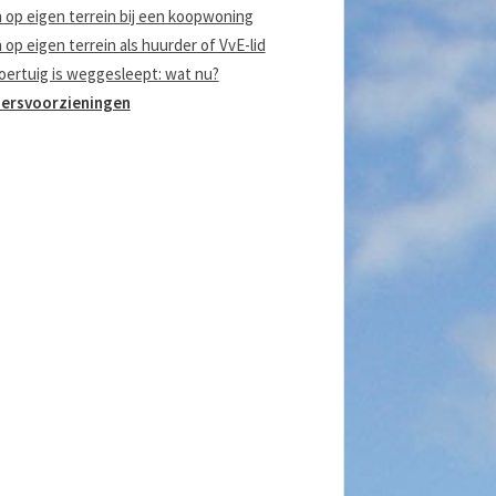
 op eigen terrein bij een koopwoning
op eigen terrein als huurder of VvE-lid
voertuig is weggesleept: wat nu?
ersvoorzieningen