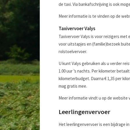
de taxi. Via bankafschrijving is ook mogel
Meer informatie is te vinden op de web
Taxivervoer Valys
Taxivervoer Valys is voor reizigers me
voor uitstapjes en (familie)bezoek buit
rolstoelvervoer.
U kunt Valys gebruiken als u verder reis
1.00 uur ’s nachts. Per kilometer betaalt
kilometerbudget. Daarna € 1,35 per kilo
mag gratis mee.
Meer informatie vindt u op de website
Leerlingenvervoer
Het leerlingenvervoer is een bijdrage i