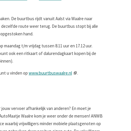
ken. De buurtbus rijdt vanuit Aalst via Waalre naar
ezelfde route weer terug. De buurtbus stopt bij alle
n opgestoken hand.
 maandag t/m vrijdag tussen 8.11 uur en 17.12 uur.
kunt ook een ritkaart of dalurendagkaart kopen bij de
pinnen).
kunt u vinden op
www.buurtbuswaalre.nl
.
s
r jouw vervoer afhankelijk van anderen? En moet je
B AutoMaatje Waalre kom je weer onder de mensen! ANWB
e waarbij vrijwilligers minder mobiele plaatsgenoten op