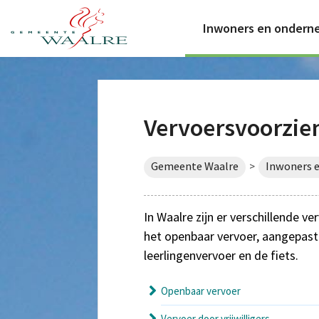
Inwoners en ondern
Vervoersvoorzie
Gemeente Waalre
Inwoners 
>
In Waalre zijn er verschillende 
het openbaar vervoer, aangepast t
leerlingenvervoer en de fiets.
Openbaar vervoer
Vervoer door vrijwilligers