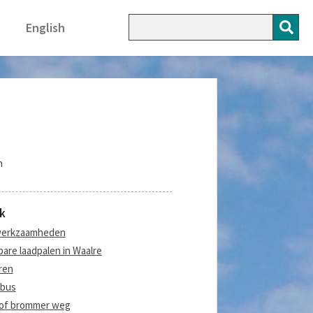
English
n
k
erkzaamheden
are laadpalen in Waalre
ren
tbus
 of brommer weg