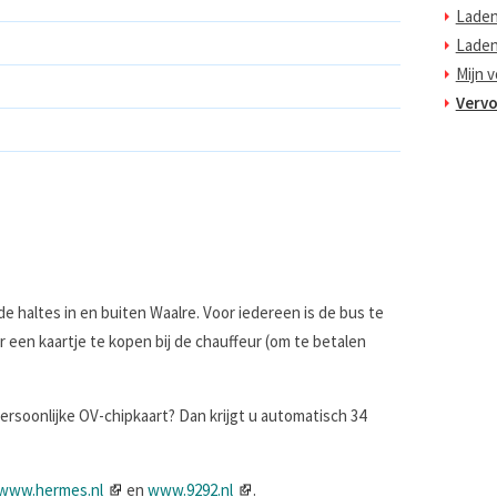
Laden
Laden 
Mijn 
Vervo
de haltes in en buiten Waalre. Voor iedereen is de bus te
 een kaartje te kopen bij de chauffeur (om te betalen
persoonlijke OV-chipkaart? Dan krijgt u automatisch 34
www.hermes.nl
en
www.9292.nl
.