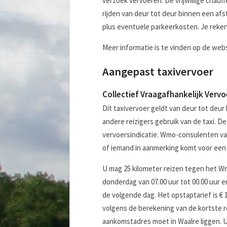
verzoek vervoeren. De vrijwillige chauff
rijden van deur tot deur binnen een afst
plus eventuele parkeerkosten. Je rekent a
Meer informatie is te vinden op de web
Aangepast taxivervoer
Collectief Vraagafhankelijk Vervo
Dit taxivervoer geldt van deur tot deu
andere reizigers gebruik van de taxi. 
vervoersindicatie. Wmo-consulenten v
of iemand in aanmerking komt voor een
U mag 25 kilometer reizen tegen het Wm
donderdag van 07.00 uur tot 00.00 uur e
de volgende dag. Het opstaptarief is € 1
volgens de berekening van de kortste r
aankomstadres moet in Waalre liggen. U