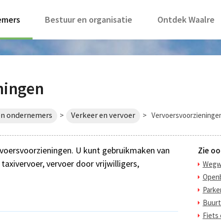
emers
Bestuur en organisatie
Ontdek Waalre
ningen
en ondernemers
Verkeer en vervoer
>
>
Vervoersvoorzieninge
vervoersvoorzieningen. U kunt gebruikmaken van
Zie oo
axivervoer, vervoer door vrijwilligers,
Wegw
Openb
Parke
Buur
Fiets