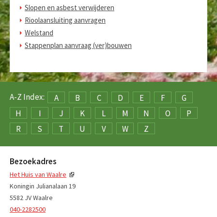
Slopen en asbest verwijderen
Rioolaansluiting aanvragen
Welstand
Stappenplan aanvraag (ver)bouwen
A-Z Index:
A
B
C
D
E
F
G
H
I
J
K
L
M
N
O
P
R
S
T
U
V
W
Z
Bezoekadres
Het Huis van Waalre
Koningin Julianalaan 19
5582 JV Waalre
040-2282500