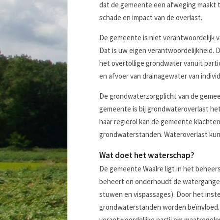
dat de gemeente een afweging maakt t
schade en impact van de overlast.
De gemeente is niet verantwoordelijk v
Dat is uw eigen verantwoordelijkheid. 
het overtollige grondwater vanuit parti
en afvoer van drainagewater van indivi
De grondwaterzorgplicht van de gemeen
gemeente is bij grondwateroverlast het
haar regierol kan de gemeente klachte
grondwaterstanden. Wateroverlast ku
Wat doet het waterschap?
De gemeente Waalre ligt in het behee
beheert en onderhoudt de watergangen 
stuwen en vispassages). Door het inst
grondwaterstanden worden beïnvloed. H
verantwoordelijke partij om maatregelen