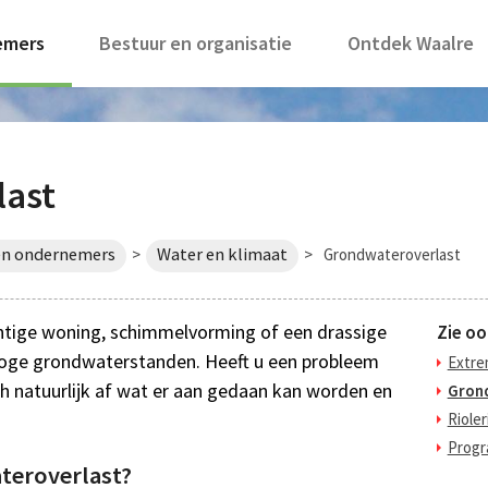
emers
Bestuur en organisatie
Ontdek Waalre
last
en ondernemers
Water en klimaat
>
>
Grondwateroverlast
chtige woning, schimmelvorming of een drassige
Zie oo
 hoge grondwaterstanden. Heeft u een probleem
Extre
h natuurlijk af wat er aan gedaan kan worden en
Gron
Rioler
Progr
teroverlast?