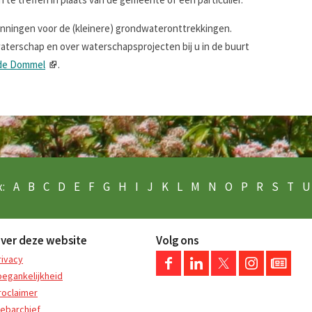
nningen voor de (kleinere) grondwateronttrekkingen.
aterschap en over waterschapsprojecten bij u in de buurt
 de Dommel
.
:
A
B
C
D
E
F
G
H
I
J
K
L
M
N
O
P
R
S
T
U
ver deze website
Volg ons
rivacy
oegankelijkheid
roclaimer
ebarchief