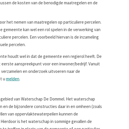
ussen de kosten van de benodigde maatregelen en de
oor het nemen van maatregelen op particuliere percelen.
De gemeente kan wel een rol spelen in de verwerking van
culiere percelen. Een voorbeeld hiervan is de inzameling
duele percelen.
te houdt wel in dat de gemeente een regierol heeft. De
 eerste aanspreekpunt voor een inwoner/bedrijf. Vanuit
n verzamelen en onderzoek uitvoeren naar de
nt u
melden
.
rsgebied van Waterschap De Dommel. Het waterschap
en de bijzondere constructies daar in en omheen (zoals
ellen van oppervlaktewaterpeilen kunnen de
ierdoor is het waterschap in sommige gevallen de
 te treffen in plaats van de gemeente of een particulier.