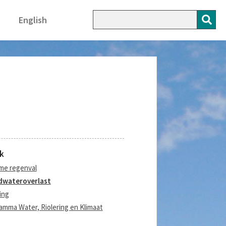
English
k
me regenval
dwateroverlast
ing
amma Water, Riolering en Klimaat