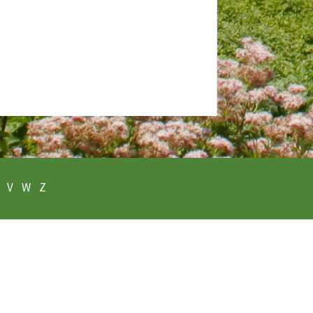
V
W
Z