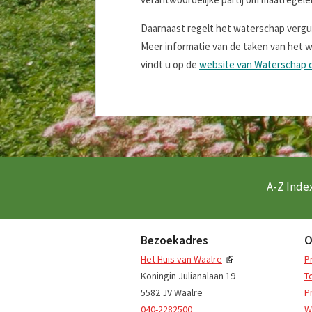
Daarnaast regelt het waterschap vergu
Meer informatie van de taken van het w
vindt u op de
website van Waterschap
A-Z Index
Bezoekadres
O
Het Huis van Waalre
P
Koningin Julianalaan 19
T
5582 JV Waalre
P
040-2282500
W