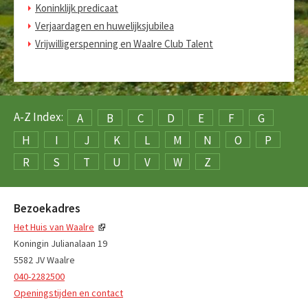
Koninklijk predicaat
Verjaardagen en huwelijksjubilea
Vrijwilligerspenning en Waalre Club Talent
A-Z Index:
A
B
C
D
E
F
G
H
I
J
K
L
M
N
O
P
R
S
T
U
V
W
Z
Bezoekadres
Het Huis van Waalre
Koningin Julianalaan 19
5582 JV Waalre
040-2282500
Openingstijden en contact