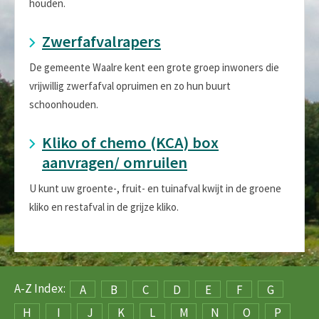
houden.
Zwerfafvalrapers
De gemeente Waalre kent een grote groep inwoners die
vrijwillig zwerfafval opruimen en zo hun buurt
schoonhouden.
Kliko of chemo (KCA) box
aanvragen/ omruilen
U kunt uw groente-, fruit- en tuinafval kwijt in de groene
kliko en restafval in de grijze kliko.
A-Z Index:
A
B
C
D
E
F
G
H
I
J
K
L
M
N
O
P