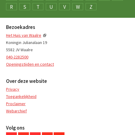
R
S
T
U
V
W
Z
Bezoekadres
Het Huis van Waalre
Koningin Julianalaan 19
5582 JV Waalre
040-2282500
Openingstijden en contact
Over deze website
Privacy
Toegankelijkheid
Proclaimer
Webarchief
Volg ons