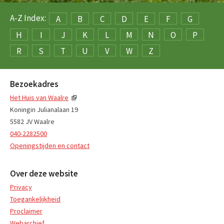
A-Z Index:
A
B
C
D
E
F
G
H
I
J
K
L
M
N
O
P
R
S
T
U
V
W
Z
Bezoekadres
Het Huis van Waalre
Koningin Julianalaan 19
5582 JV Waalre
040-2282500
Openingstijden en contact
Over deze website
Privacy
Toegankelijkheid
Proclaimer
Webarchief