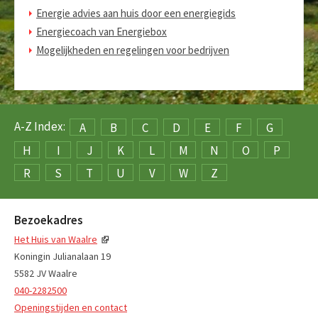
Energie advies aan huis door een energiegids
Energiecoach van Energiebox
Mogelijkheden en regelingen voor bedrijven
A-Z Index:
A
B
C
D
E
F
G
H
I
J
K
L
M
N
O
P
R
S
T
U
V
W
Z
Bezoekadres
Het Huis van Waalre
Koningin Julianalaan 19
5582 JV Waalre
040-2282500
Openingstijden en contact