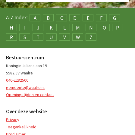
A-Z Index:
A
B
C
D
E
F
G
H
I
J
K
L
M
N
O
P
R
S
T
U
V
W
Z
Bestuurscentrum
Koningin Julianalaan 19
5582 JV Waalre
040-2282500
gemeente@waalre.nl
Openingstijden en contact
Over deze website
Privacy
Toegankelijkheid
Proclaimer