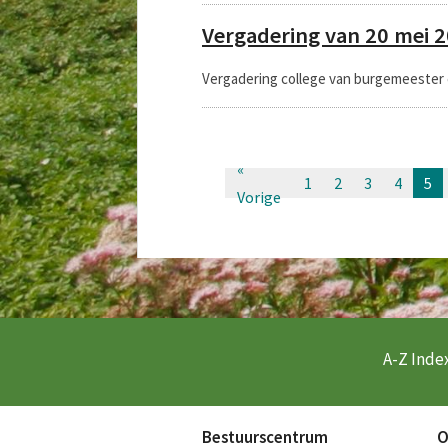
Vergadering van 20 mei 
Vergadering college van burgemeester
«
1
2
3
4
5
Vorige
A-Z Index
Bestuurscentrum
O