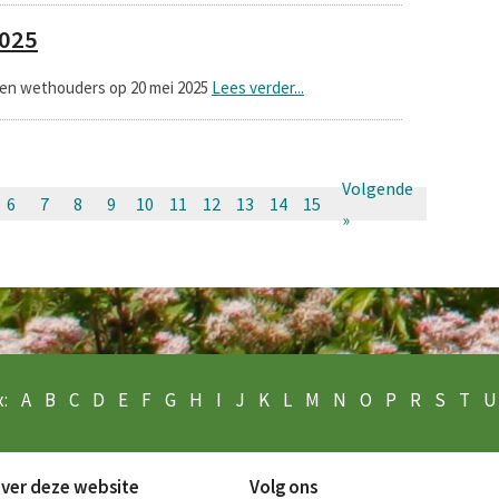
2025
 en wethouders op 20 mei 2025
Lees verder...
Volgende
6
7
8
9
10
11
12
13
14
15
»
:
A
B
C
D
E
F
G
H
I
J
K
L
M
N
O
P
R
S
T
U
ver deze website
Volg ons