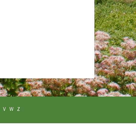
V
W
Z