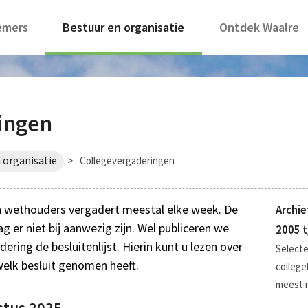
emers
Bestuur en organisatie
Ontdek Waalre
ingen
 organisatie
>
Collegevergaderingen
n wethouders vergadert meestal elke week. De
Archie
g er niet bij aanwezig zijn. Wel publiceren we
2005 t
ring de besluitenlijst. Hierin kunt u lezen over
Selecte
elk besluit genomen heeft.
college
meest r
stus 2025