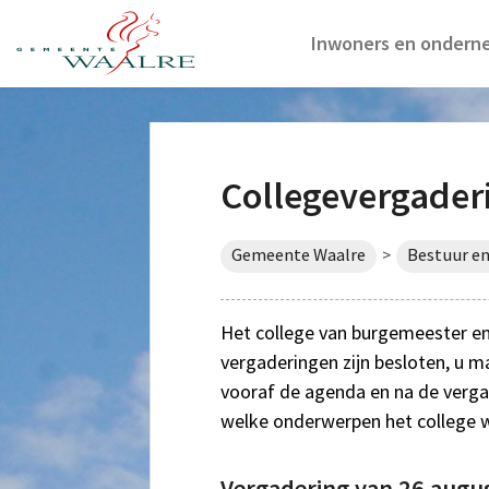
Inwoners en ondern
Collegevergader
Gemeente Waalre
Bestuur en
>
Het college van burgemeester e
vergaderingen zijn besloten, u ma
vooraf de agenda en na de vergade
welke onderwerpen het college w
Vergadering van 26 augu