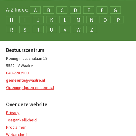
A-Z Index:
A
B
C
D
E
F
G
H
I
J
K
L
M
N
O
P
R
S
T
U
V
W
Z
Bestuurscentrum
Koningin Julianalaan 19
5582 JV Waalre
040-2282500
gemeente@waalre.nl
Openingstijden en contact
Over deze website
Privacy
Toegankelijkheid
Proclaimer
Webarchief