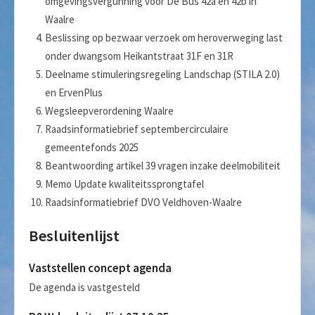
omgevingsvergunning voor De Bus 42a en 42b in
Waalre
Beslissing op bezwaar verzoek om heroverweging last
onder dwangsom Heikantstraat 31F en 31R
Deelname stimuleringsregeling Landschap (STILA 2.0)
en ErvenPlus
Wegsleepverordening Waalre
Raadsinformatiebrief septembercirculaire
gemeentefonds 2025
Beantwoording artikel 39 vragen inzake deelmobiliteit
Memo Update kwaliteitssprongtafel
Raadsinformatiebrief DVO Veldhoven-Waalre
Besluitenlijst
Vaststellen concept agenda
De agenda is vastgesteld