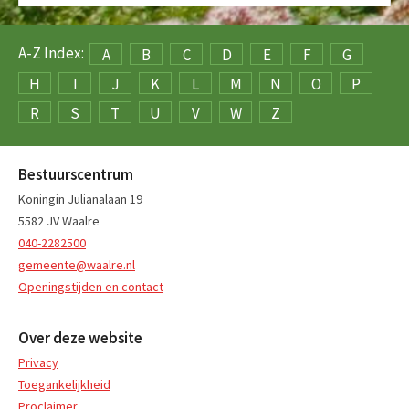
A-Z Index:
A
B
C
D
E
F
G
H
I
J
K
L
M
N
O
P
R
S
T
U
V
W
Z
Bestuurscentrum
Koningin Julianalaan 19
5582 JV Waalre
040-2282500
gemeente@waalre.nl
Openingstijden en contact
Over deze website
Privacy
Toegankelijkheid
Proclaimer