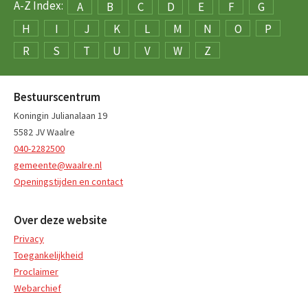
A-Z Index:
A
B
C
D
E
F
G
H
I
J
K
L
M
N
O
P
R
S
T
U
V
W
Z
Bestuurscentrum
Koningin Julianalaan 19
5582 JV Waalre
040-2282500
gemeente@waalre.nl
Openingstijden en contact
Over deze website
Privacy
Toegankelijkheid
Proclaimer
Webarchief