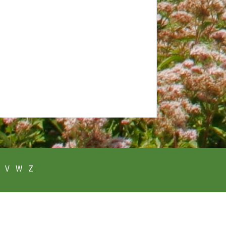
V
W
Z