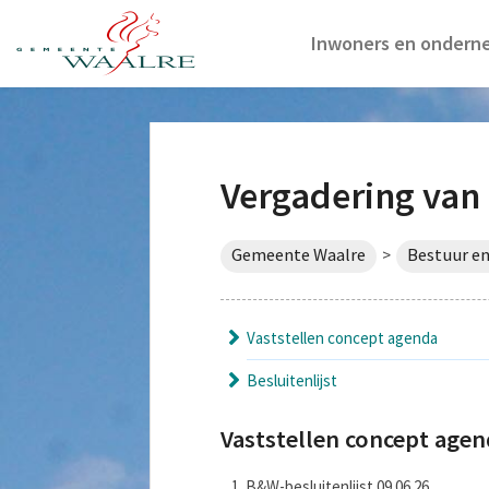
Inwoners en ondern
Vergadering van 
Gemeente Waalre
Bestuur en
>
Vaststellen concept agenda
Besluitenlijst
Vaststellen concept age
B&W-besluitenlijst 09.06.26