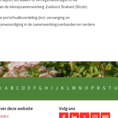
van de inkoopsamenwerking Zuidoost Brabant (Bizob)
 portefeuilleverdeling (incl. vervanging en
genwoordiging in de samenwerkingsverbanden en verdere
:
A
B
C
D
E
F
G
H
I
J
K
L
M
N
O
P
R
S
T
U
ver deze website
Volg ons
rivacy