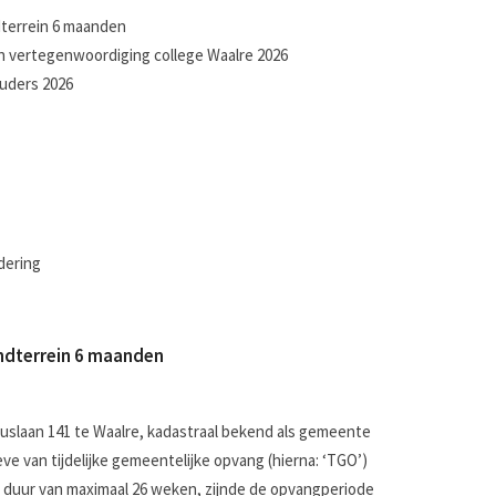
terrein 6 maanden
en vertegenwoordiging college Waalre 2026
uders 2026
dering
ndterrein 6 maanden
rduslaan 141 te Waalre, kadastraal bekend als gemeente
ve van tijdelijke gemeentelijke opvang (hierna: ‘TGO’)
e duur van maximaal 26 weken, zijnde de opvangperiode