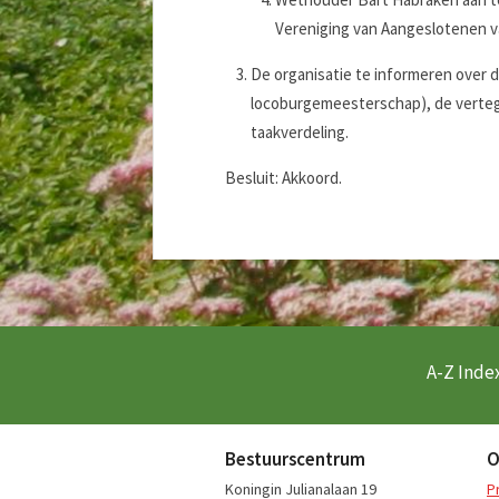
Vereniging van Aangeslotenen 
De organisatie te informeren over de
locoburgemeesterschap), de verte
taakverdeling.
Besluit: Akkoord.
A-Z Index
Bestuurscentrum
O
Koningin Julianalaan 19
P