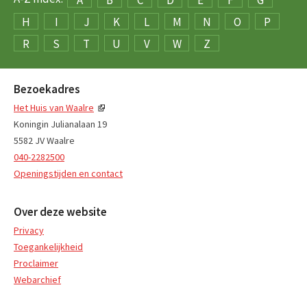
H
I
J
K
L
M
N
O
P
R
S
T
U
V
W
Z
Bezoekadres
Het Huis van Waalre
Koningin Julianalaan 19
5582 JV Waalre
040-2282500
Openingstijden en contact
Over deze website
Privacy
Toegankelijkheid
Proclaimer
Webarchief