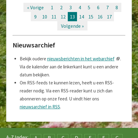
« Vorige
1
2
3
4
5
6
7
8
9
10
11
12
13
14
15
16
17
Volgende »
Nieuwsarchief
Bekijk oudere
nieuwsberichten in het webarchief
.
Via de kalender aan de linkerkant kunt u een andere
datum bekijken.
Om RSS-feeds te kunnen lezen, heeft u een RSS-
reader nodig. Via een RSS-reader kunt u zich dan
abonneren op onze feed. U vindt hier ons
nieuwsarchief in RSS
.
A-Z Index:
A
B
C
D
E
F
G