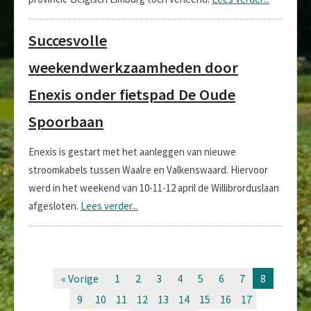
Succesvolle
weekendwerkzaamheden door
Enexis onder fietspad De Oude
Spoorbaan
Enexis is gestart met het aanleggen van nieuwe
stroomkabels tussen Waalre en Valkenswaard. Hiervoor
werd in het weekend van 10-11-12 april de Willibrorduslaan
afgesloten.
Lees verder...
« Vorige
1
2
3
4
5
6
7
8
9
10
11
12
13
14
15
16
17