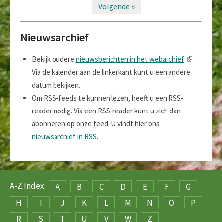
Volgende »
Nieuwsarchief
Bekijk oudere
nieuwsberichten in het webarchief
.
Via de kalender aan de linkerkant kunt u een andere
datum bekijken.
Om RSS-feeds te kunnen lezen, heeft u een RSS-
reader nodig. Via een RSS-reader kunt u zich dan
abonneren op onze feed. U vindt hier ons
nieuwsarchief in RSS
.
A-Z Index:
A
B
C
D
E
F
G
H
I
J
K
L
M
N
O
P
R
S
T
U
V
W
Z