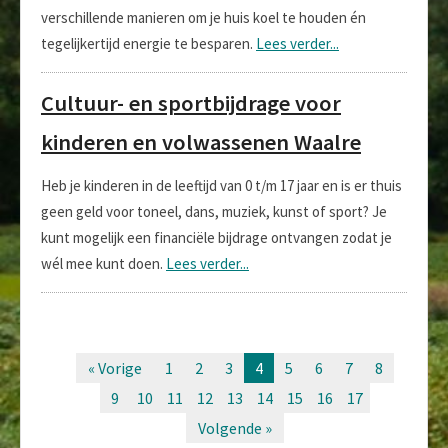
verschillende manieren om je huis koel te houden én
tegelijkertijd energie te besparen.
Lees verder...
Cultuur- en sportbijdrage voor
kinderen en volwassenen Waalre
Heb je kinderen in de leeftijd van 0 t/m 17 jaar en is er thuis
geen geld voor toneel, dans, muziek, kunst of sport? Je
kunt mogelijk een financiële bijdrage ontvangen zodat je
wél mee kunt doen.
Lees verder...
« Vorige
1
2
3
4
5
6
7
8
9
10
11
12
13
14
15
16
17
Volgende »