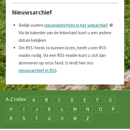
Nieuwsarchief
Bekijk oudere
nieuwsberichten in het webarchief
.
Via de kalender aan de linkerkant kunt u een andere
datum bekijken.
Om RSS-feeds te kunnen lezen, heeft u een RSS-
reader nodig. Via een RSS-reader kunt u zich dan
abonneren op onze feed. U vindt hier ons
nieuwsarchief in RSS
.
A-Z Index:
A
B
C
D
E
F
G
H
I
J
K
L
M
N
O
P
R
S
T
U
V
W
Z