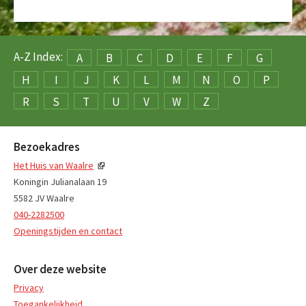
A-Z Index:
A
B
C
D
E
F
G
H
I
J
K
L
M
N
O
P
R
S
T
U
V
W
Z
Bezoekadres
Het Huis van Waalre
Koningin Julianalaan 19
5582 JV Waalre
040-2282500
Openingstijden en contact
Over deze website
Privacy
Toegankelijkheid