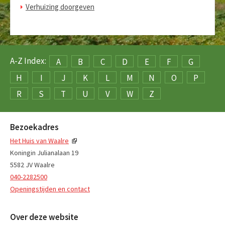
Verhuizing doorgeven
A-Z Index:
A
B
C
D
E
F
G
H
I
J
K
L
M
N
O
P
R
S
T
U
V
W
Z
Bezoekadres
Het Huis van Waalre
Koningin Julianalaan 19
5582 JV Waalre
040-2282500
Openingstijden en contact
Over deze website