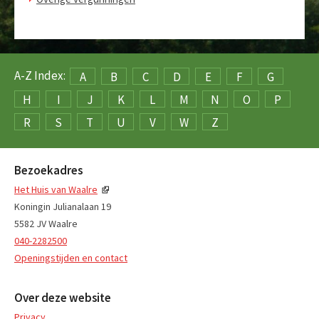
A-Z Index:
A
B
C
D
E
F
G
H
I
J
K
L
M
N
O
P
R
S
T
U
V
W
Z
Bezoekadres
Het Huis van Waalre
Koningin Julianalaan 19
5582 JV Waalre
040-2282500
Openingstijden en contact
Over deze website
Privacy