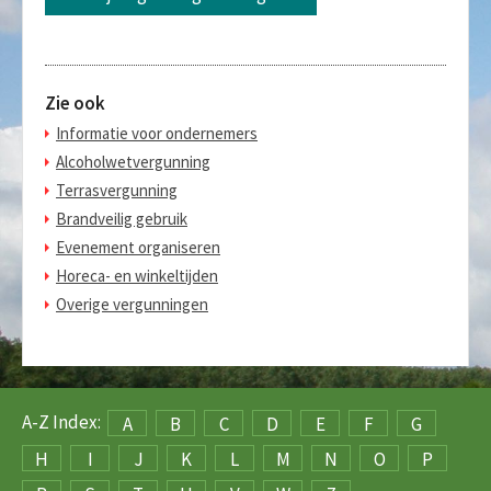
Zie ook
Informatie voor ondernemers
Alcoholwetvergunning
Terrasvergunning
Brandveilig gebruik
Evenement organiseren
Horeca- en winkeltijden
Overige vergunningen
A-Z Index:
A
B
C
D
E
F
G
H
I
J
K
L
M
N
O
P