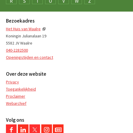
R
S
T
U
V
W
Z
Bezoekadres
Het Huis van Waalre
Koningin Julianalaan 19
5582 JV Waalre
040-2282500
Openingstijden en contact
Over deze website
Privacy
Toegankelijkheid
Proclaimer
Webarchief
Volg ons