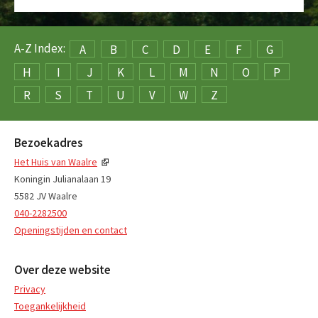
A-Z Index:
A
B
C
D
E
F
G
H
I
J
K
L
M
N
O
P
R
S
T
U
V
W
Z
Bezoekadres
Het Huis van Waalre
Koningin Julianalaan 19
5582 JV Waalre
040-2282500
Openingstijden en contact
Over deze website
Privacy
Toegankelijkheid